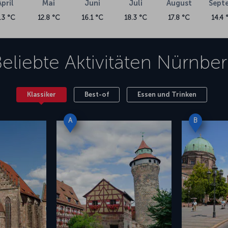
April
Mai
Juni
Juli
August
Sept
.3 °C
12.8 °C
16.1 °C
18.3 °C
17.8 °C
14.4 
eliebte Aktivitäten
Nürnber
Klassiker
Best-of
Essen und Trinken
A
B