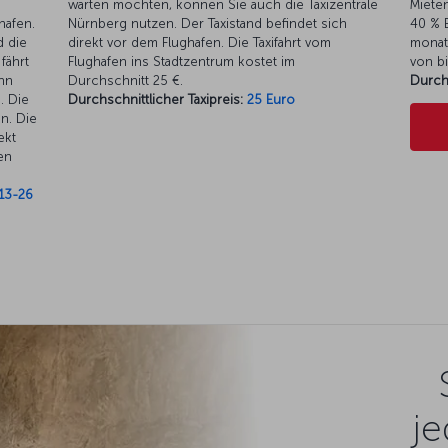
warten möchten, können Sie auch die Taxizentrale
Mieten
hafen.
Nürnberg nutzen. Der Taxistand befindet sich
40 % E
d die
direkt vor dem Flughafen. Die Taxifahrt vom
monat
fährt
Flughafen ins Stadtzentrum kostet im
von bi
hn
Durchschnitt 25 €.
Durch
. Die
Durchschnittlicher Taxipreis:
25 Euro
n. Die
ekt
en
13-26
je