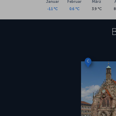
Januar
Februar
März
-1.1 °C
0.6 °C
3.9 °C
8
B
C