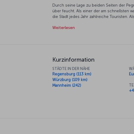
Durch seine Lage zu beiden Seiten der Pegni
über feucht. Als einer der am schnellsten
die Stadt jedes Jahr zahlreiche Touristen. Als 
Nürnberg heute ein wichtiger Veranstaltungs
Weiterlesen
Angebote ist Nürnberg zweifellos ein beein
Kurzinformation
STÄDTE IN DER NÄHE
WÄ
Regensburg (113 km)
Eu
Würzburg (109 km)
TE
Mannheim (242)
+4