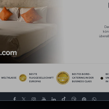
Da
kön
überal
BESTE
BESTES BORD-
BE
WELTKLASSE
FLUGGESELLSCHAFT
CATERING IN DER
U
EUROPAS
BUSINESS CLASS
IN
Facebook
Twitter
Instagram
YouTube
LinkedIn
TikTok
Blog
Pinterest
What