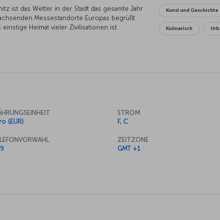
tz ist das Wetter in der Stadt das gesamte Jahr
Kunst und Geschichte
 wachsenden Messestandorte Europas begrüßt
einstige Heimat vieler Zivilisationen ist
Kulinarisch
Urb
ort für Kunst und Kultur. Angesichts dieser
druckendes Reiseziel.
HRUNGSEINHEIT
STROM
ro (EUR)
F, C
LEFONVORWAHL
ZEITZONE
9
GMT +1