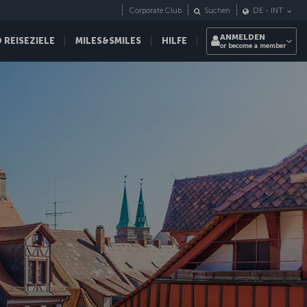
Corporate Club
Suchen
DE
-
INT
ANMELDEN
REISEZIELE
MILES&SMILES
HILFE
or become a member