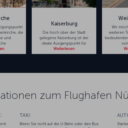
rche
Wei
Kaiserburg
htigungspunkt
Wir möch
auenkirche, die
Die hoch über der Stadt
weiteren T
he und
gelegene Kaiserburg ist der
bedeutender 
sche
ideale Ausgangspunkt für
von
sen
Weiterlesen
We
ationen zum Flughafen N
:
TAXI:
AUT
ernt
Wenn Sie nicht auf die U-Bahn oder den Bus
Starte