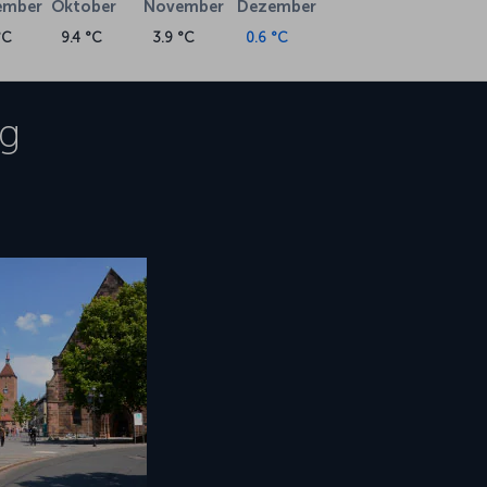
ember
Oktober
November
Dezember
°C
9.4 °C
3.9 °C
0.6 °C
g