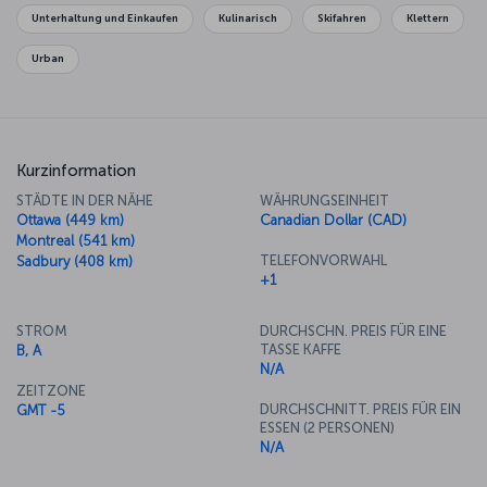
Ontario, where you'll find pieces by the likes of Cézanne, Van
Unterhaltung und Einkaufen
Kulinarisch
Skifahren
Klettern
Gogh and Picasso. You can head out to Toronto Islands and enjoy
the leisure and adventure parks there, and of course there's the
Urban
wonderful food to look forward to, with dishes including garfish
and lobster.
Kurzinformation
STÄDTE IN DER NÄHE
WÄHRUNGSEINHEIT
Ottawa (449 km)
Canadian Dollar (CAD)
Montreal (541 km)
TELEFONVORWAHL
Sadbury (408 km)
+1
STROM
DURCHSCHN. PREIS FÜR EINE
TASSE KAFFE
B, A
N/A
ZEITZONE
DURCHSCHNITT. PREIS FÜR EIN
GMT -5
ESSEN (2 PERSONEN)
N/A