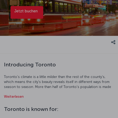
Jetzt buchen
Introducing Toronto
Toronto's climate is a little milder than the rest of the county's,
which means the city's beauty reveals itself in different ways from
season to season. More than half of Toronto's population is made
up of migrants, meaning that the city's culture and cuisine is truly
Weiterlesen
cosmopolitan. As you explore the city, you'll see the massive CN
Tower which stands at 533 meters tall - head up to the top for
some magical views of the city. There's a host of historical sites
Toronto is known for:
and museums to visit too, like the Casa Loma Chateaux, the Bata
Shoe Museum, the Royal Ontario Museum and the Art Gallery of