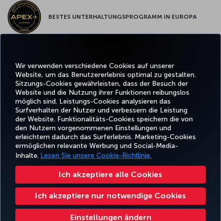
BESTES UNTERHALTUNGSPROGRAMM IN EUROPA
BESTES WLAN IN EUROPA
Wir verwenden verschiedene Cookies auf unserer
Website, um das Benutzererlebnis optimal zu gestalten.
Sitzungs-Cookies gewährleisten, dass der Besuch der
Website und die Nutzung ihrer Funktionen reibungslos
möglich sind. Leistungs-Cookies analysieren das
Surfverhalten der Nutzer und verbessern die Leistung
Facebook
Twitter
Instagram
YouTube
LinkedIn
TikTok
Blog
Pinterest
What
der Website. Funktionalitäts-Cookies speichern die von
den Nutzern vorgenommenen Einstellungen und
erleichtern dadurch das Surferlebnis. Marketing-Cookies
BUCHEN
ANGEBOTE
CORPO
UND
ERLEBNIS
UND
HILFE
MILES&SMILES
ermöglichen relevante Werbung und Social-Media-
CLU
VERWALTEN
REISEZIELE
Inhalte.
Lesen Sie unsere Cookie-Richtlinie.
Ich akzeptiere alle Cookies
Barrierefreiheit
Datenschutz- und Cookie-Richtlinie
Rechtliche Hinweise
Fluggastrechte
Ich akzeptiere nur notwendige Cookies
Cookie-Einstellungen ändern
US DOT Kundenserviceplan
Rechte betroffener Personen in der EU
Turkish Airlines Copyright © 1996 – 2026
Einstellungen ändern