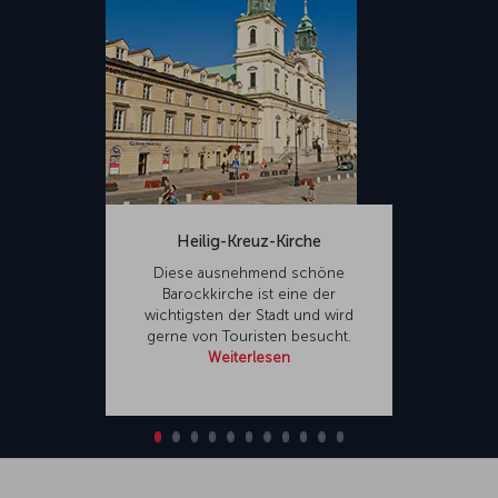
Heilig-Kreuz-Kirche
Diese ausnehmend schöne
Barockkirche ist eine der
wichtigsten der Stadt und wird
gerne von Touristen besucht.
Weiterlesen