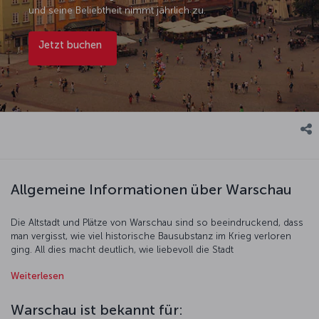
und seine Beliebtheit nimmt jährlich zu.
Jetzt buchen
Allgemeine Informationen über Warschau
Die Altstadt und Plätze von Warschau sind so beeindruckend, dass
man vergisst, wie viel historische Bausubstanz im Krieg verloren
ging. All dies macht deutlich, wie liebevoll die Stadt
wiederaufgebaut wurde. In Warschau sehen Sie auf Schritt und Tritt
Weiterlesen
die Geschichte der Stadt in Denkmälern, öffentlichen Plätzen und
außergewöhnlichen Bauwerken. Werke des berühmten polnischen
Komponisten Chopin werden regelmäßig in Museen, Palästen und
Warschau ist bekannt für:
Kunstgalerien aufgeführt. Restaurants und Cafés servieren