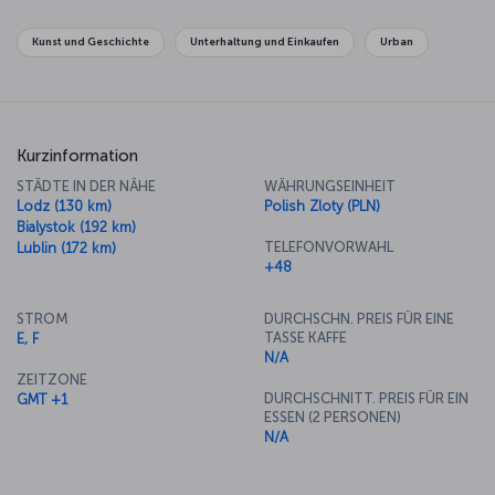
traditionelle Gerichte, die die Einflüsse der osteuropäischen,
polnischen und jüdischen Küchen mit denen der Nachbarländer
Kunst und Geschichte
Unterhaltung und Einkaufen
Urban
verbinden.
Kurzinformation
STÄDTE IN DER NÄHE
WÄHRUNGSEINHEIT
Lodz (130 km)
Polish Zloty (PLN)
Bialystok (192 km)
TELEFONVORWAHL
Lublin (172 km)
+48
STROM
DURCHSCHN. PREIS FÜR EINE
TASSE KAFFE
E, F
N/A
ZEITZONE
DURCHSCHNITT. PREIS FÜR EIN
GMT +1
ESSEN (2 PERSONEN)
N/A