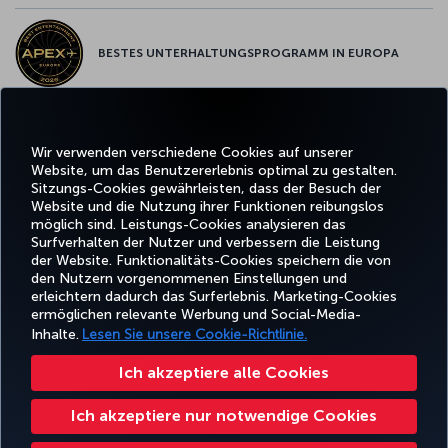
BESTES UNTERHALTUNGSPROGRAMM IN EUROPA
BESTES WLAN IN EUROPA
Wir verwenden verschiedene Cookies auf unserer
Website, um das Benutzererlebnis optimal zu gestalten.
Sitzungs-Cookies gewährleisten, dass der Besuch der
Website und die Nutzung ihrer Funktionen reibungslos
möglich sind. Leistungs-Cookies analysieren das
Surfverhalten der Nutzer und verbessern die Leistung
Facebook
Twitter
Instagram
YouTube
LinkedIn
TikTok
Blog
Pinterest
What
der Website. Funktionalitäts-Cookies speichern die von
den Nutzern vorgenommenen Einstellungen und
erleichtern dadurch das Surferlebnis. Marketing-Cookies
BUCHEN
ANGEBOTE
CORPO
UND
ERLEBNIS
UND
HILFE
MILES&SMILES
ermöglichen relevante Werbung und Social-Media-
CLU
VERWALTEN
REISEZIELE
Inhalte.
Lesen Sie unsere Cookie-Richtlinie.
Ich akzeptiere alle Cookies
Barrierefreiheit
Datenschutz- und Cookie-Richtlinie
Rechtliche Hinweise
Fluggastrechte
Ich akzeptiere nur notwendige Cookies
Cookie-Einstellungen ändern
US DOT Kundenserviceplan
Rechte betroffener Personen in der EU