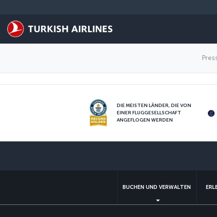
Zum Hauptmenü
TENDER NOTICES
Pres
DIE MEISTEN LÄNDER, DIE VON
EINER FLUGGESELLSCHAFT
ANGEFLOGEN WERDEN
BUCHEN UND VERWALTEN
ERL