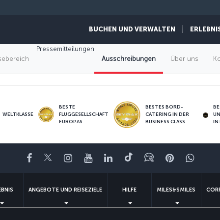
BUCHEN UND VERWALTEN
ERLEBNI
Pressemitteilungen
No tenders available.
sebereich
Ausschreibungen
Über uns
Ko
BESTE
BESTES BORD-
BE
WELTKLASSE
FLUGGESELLSCHAFT
CATERING IN DER
U
EUROPAS
BUSINESS CLASS
IN
Facebook
Twitter
Instagram
YouTube
LinkedIn
TikTok
Blog
Pinterest
What
EBNIS
ANGEBOTE UND REISEZIELE
HILFE
MILES&SMILES
COR