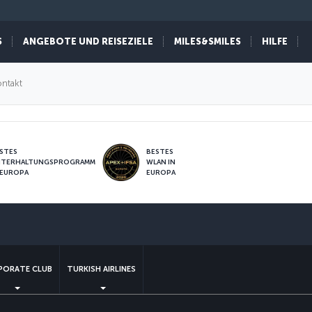
S
ANGEBOTE UND REISEZIELE
MILES&SMILES
HILFE
ntakt
STES
BESTES
NTERHALTUNGSPROGRAMM
WLAN IN
 EUROPA
EUROPA
sApp
PORATE CLUB
TURKISH AIRLINES