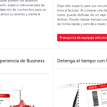
de preferir los asientos
vión, espacio adicional para las
Deje más espacio para sus recuerd
stalación de cochecitos para un
hora al facturar. Al comprar una f
hora su asiento y sienta la
vuelo, puede disfrutar de un viaje
Airlines. Puede realizar transacci
de forma rápida y sencilla a travé
Franquicia de equipaje adicion
xperiencia de Business
Detenga el tiempo con G