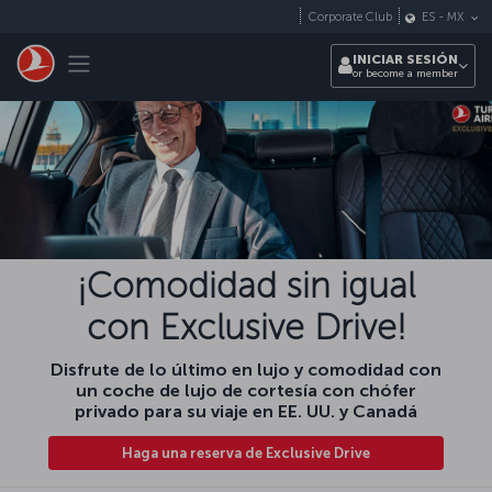
Saltar al contenido principal
Corporate Club
ES
-
MX
Toggle navigation
INICIAR SESIÓN
or become a member
¡Comodidad sin igual
con Exclusive Drive!
Disfrute de lo último en lujo y comodidad con
un coche de lujo de cortesía con chófer
privado para su viaje en EE. UU. y Canadá
Haga una reserva de Exclusive Drive