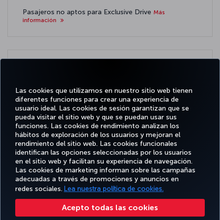
Pasajeros no aptos para Exclusive Drive
Más
información
Condiciones adicionales
Más información
Las cookies que utilizamos en nuestro sitio web tienen
diferentes funciones para crear una experiencia de
usuario ideal. Las cookies de sesión garantizan que se
pueda visitar el sitio web y que se puedan usar sus
funciones. Las cookies de rendimiento analizan los
Facebook
Twitter
Instagram
YouTube
LinkedIn
TikTok
Blog
Pinterest
What
hábitos de exploración de los usuarios y mejoran el
rendimiento del sitio web. Las cookies funcionales
identifican las opciones seleccionadas por los usuarios
OFERTAS
en el sitio web y facilitan su experiencia de navegación.
RESERVE Y
DISFRUTE
CL
Y
AYUDA
MILES&SMILES
GESTIONE
DE
CORPO
Las cookies de marketing informan sobre las campañas
DESTINOS
adecuadas a través de promociones y anuncios en
redes sociales.
Lea nuestra política de cookies.
Accesibilidad
Política de privacidad y cookies
Aviso legal
Derechos de los pasajeros
Acepto todas las cookies
Cambiar la configuración de cookies
Programa de atención al cliente DOT de EE. UU.