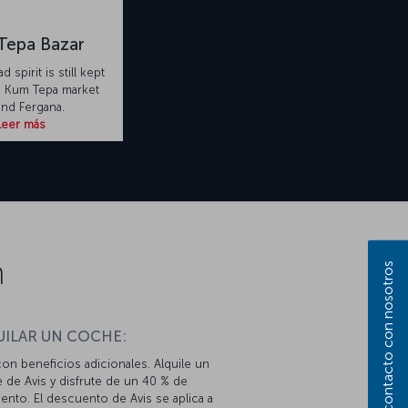
Tepa Bazar
d spirit is still kept
he Kum Tepa market
nd Fergana.
Leer más
n
Póngase en contacto con nosotros
UILAR UN COCHE:
con beneficios adicionales. Alquile un
 de Avis y disfrute de un 40 % de
nto. El descuento de Avis se aplica a