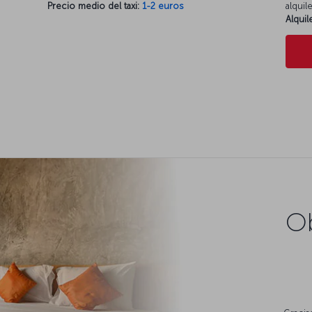
Precio medio del taxi:
1-2 euros
alquil
Alqui
Ob