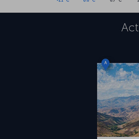
-1.1 °C
0.6 °C
6.7 °C
Act
A