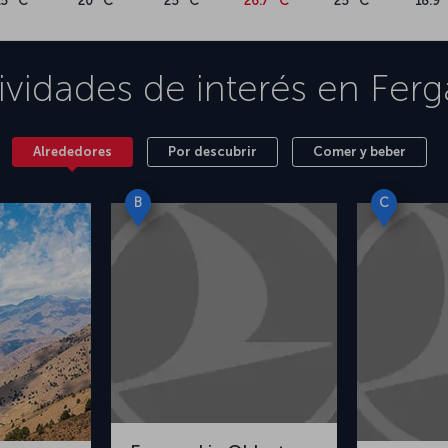
15 °C
20 °C
25 °C
26.7 °C
25 °C
18.9 
ividades de interés en
Ferg
Alrededores
Por descubrir
Comer y beber
B
C