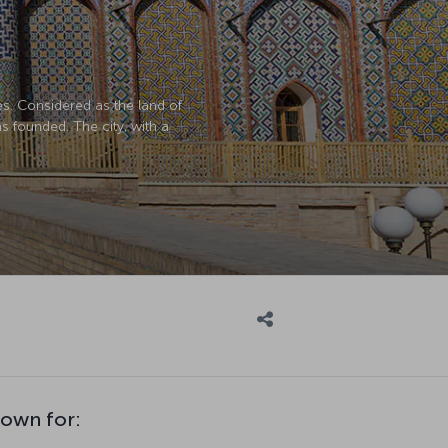
ies. Considered as the land of
s founded. The city, with a
nown for: