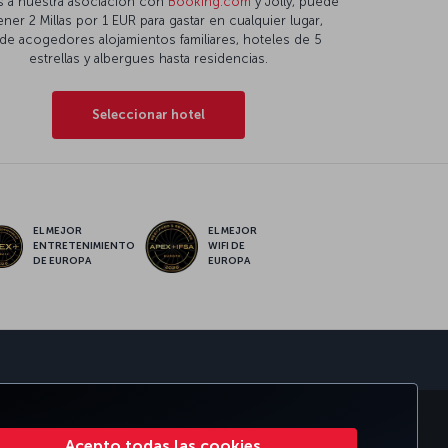
s a nuestra asociación con
Booking.com
y Jolly, puede
ner 2 Millas por 1 EUR para gastar en cualquier lugar,
de acogedores alojamientos familiares, hoteles de 5
estrellas y albergues hasta residencias.
Seleccionar hotel
EL MEJOR
EL MEJOR
ENTRETENIMIENTO
WIFI DE
DE EUROPA
EUROPA
sApp
PORATIVO
TURKISH AIRLINES
Acepto todas las cookies