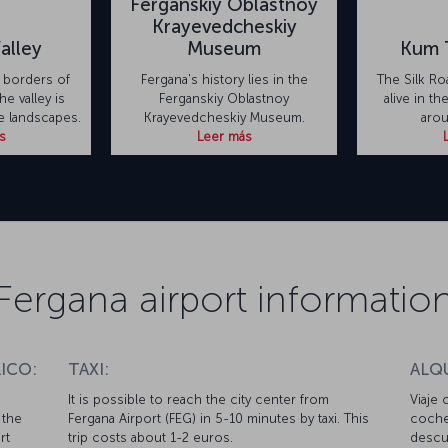
Ferganskiy Oblastnoy
Krayevedcheskiy
alley
Museum
Kum 
 borders of
Fergana's history lies in the
The Silk Roa
he valley is
Ferganskiy Oblastnoy
alive in t
te landscapes.
Krayevedcheskiy Museum.
arou
s
Leer más
Fergana airport informatio
ICO:
TAXI:
ALQ
It is possible to reach the city center from
Viaje 
 the
Fergana Airport (FEG) in 5-10 minutes by taxi. This
coche
rt
trip costs about 1-2 euros.
descue