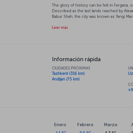
The glory of history can be felt in Fergana, o
Described as the last lands reached by Ale
Babur Shah, the city was known as Yangi Marg
Bokhan around the 7th century. The city, wh
Leer más
Revolution, is located on the Fergana Valle
the Chalcolithic Period and awaits tourists 
experience.
Información rápida
CIUDADES PRÓXIMAS
UN
Tashkent (316 km)
Uz
Andijan (75 km)
CÓ
+9
Enero
Febrero
Marzo