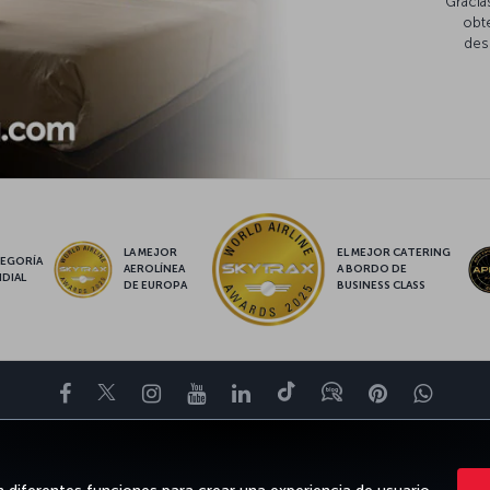
Gracia
obte
des
LA MEJOR
EL MEJOR CATERING
EGORÍA
AEROLÍNEA
A BORDO DE
DIAL
DE EUROPA
BUSINESS CLASS
Facebook
Twitter
Instagram
YouTube
LinkedIn
TikTok
Blog
Pinterest
What
TE DE
OFERTAS Y DESTINOS
AYUDA
MILES&SMILES
CLUB COR