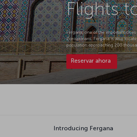
Flights 
Fergana, one of the important cities 
Zoroastrians, Fergana is also locate
population approaching 200 thousan
Reservar ahora
Introducing Fergana