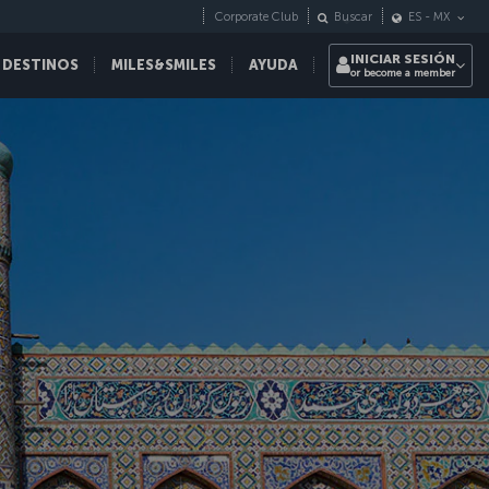
Corporate Club
Buscar
ES
-
MX
INICIAR SESIÓN
 DESTINOS
MILES&SMILES
AYUDA
or become a member