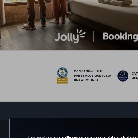
MAYOR NÚMERO DE
CAT
PAÍSES A LOS QUE VUELA
MUN
UNA AEROLÍNEA
RESERVE Y GESTIONE
DISFRU