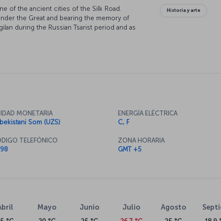
ne of the ancient cities of the Silk Road.
Historia y arte
xander the Great and bearing the memory of
ilan during the Russian Tsarist period and as
ich took its current name after the Bolshevik
y, which has been the scene of human life since
who are curious about the authentic Asian travel
IDAD MONETARIA
ENERGÍA ELÉCTRICA
bekistani Som (UZS)
C, F
DIGO TELEFÓNICO
ZONA HORARIA
98
GMT +5
Abril
Mayo
Junio
Julio
Agosto
Sept