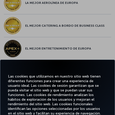
LA MEJOR AEROLÍNEA DE EUROPA
EL MEJOR CATERING A BORDO DE BUSINESS CLASS
EL MEJOR ENTRETENIMIENTO DE EUROPA
EL MEJOR WIFI DE EUROPA
Las cookies que utilizamos en nuestro sitio web tienen
diferentes funciones para crear una experiencia de
usuario ideal. Las cookies de sesión garantizan que se
pueda visitar el sitio web y que se puedan usar sus
funciones. Las cookies de rendimiento analizan los
Facebook
Twitter
Instagram
YouTube
LinkedIn
TikTok
Blog
Pinterest
What
hábitos de exploración de los usuarios y mejoran el
rendimiento del sitio web. Las cookies funcionales
identifican las opciones seleccionadas por los usuarios
OFERTAS
en el sitio web y facilitan su experiencia de navegación.
RESERVE Y
DISFRUTE
CL