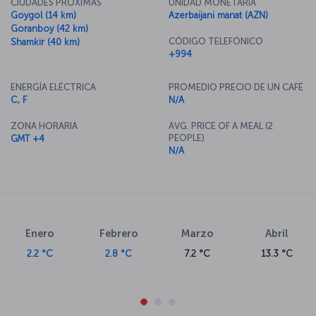
CIUDADES PRÓXIMAS
UNIDAD MONETARIA
Goygol (14 km)
Azerbaijani manat (AZN)
Goranboy (42 km)
CÓDIGO TELEFÓNICO
Shamkir (40 km)
+994
ENERGÍA ELÉCTRICA
PROMEDIO PRECIO DE UN CAFÉ
C, F
N/A
ZONA HORARIA
AVG. PRICE OF A MEAL (2
PEOPLE)
GMT +4
N/A
Enero
Febrero
Marzo
Abril
2.2 °C
2.8 °C
7.2 °C
13.3 °C