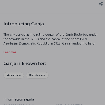
Introducing Ganja
The city served as the ruling center of the Ganja Beylerbey under
the Safavids in the 1700s and the capital of the short-lived
Azerbaijan Democratic Republic in 1918. Ganja handed the baton
over to Baku in the 20th century, however, given the importance of
Leer más
the oil industry. The city, which is divided by the River Ganja, was
called Elizavetpol under the Russian Empire and Kirovabad during
the Soviet period.
Ganja is known for:
Vida urbana
Historia y arte
Información rápida