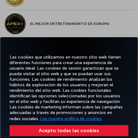
EL MEJOR ENTRETENIMIENTO DE EUROPA
EL MEJOR WIFI DE EUROPA
Las cookies que utilizamos en nuestro sitio web tienen
diferentes funciones para crear una experiencia de
usuario ideal. Las cookies de sesión garantizan que se
pueda visitar el sitio web y que se puedan usar sus
funciones. Las cookies de rendimiento analizan los
Facebook
Twitter
Instagram
YouTube
LinkedIn
TikTok
Blog
Pinterest
What
hábitos de exploración de los usuarios y mejoran el
rendimiento del sitio web. Las cookies funcionales
identifican las opciones seleccionadas por los usuarios
OFERTAS
en el sitio web y facilitan su experiencia de navegación.
RESERVE Y
DISFRUTE
CL
Y
AYUDA
MILES&SMILES
GESTIONE
DE
CORPO
Las cookies de marketing informan sobre las campañas
DESTINOS
adecuadas a través de promociones y anuncios en
redes sociales.
Lea nuestra política de cookies.
Accesibilidad
Política de privacidad y cookies
Aviso legal
Derechos de los pasajeros
Acepto todas las cookies
Cambiar la configuración de cookies
Programa de atención al cliente DOT de EE. UU.