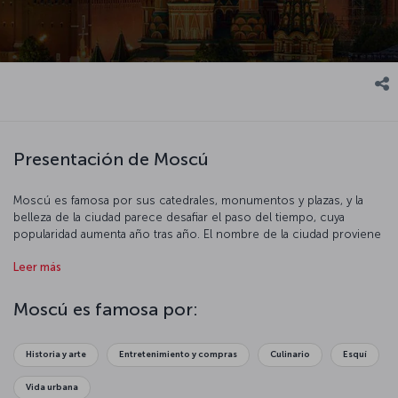
Presentación de Moscú
Moscú es famosa por sus catedrales, monumentos y plazas, y la
belleza de la ciudad parece desafiar el paso del tiempo, cuya
popularidad aumenta año tras año. El nombre de la ciudad proviene
de la palabra rusa "krasnaya", que significa "bello", pero que a
Leer más
menudo se traduce en su otra acepción, "rojo", de ahí la afiliación
de la ciudad con ese color. En la Plaza Roja, puede visitar, entre
otros, la catedral de San Basilio, el mausoleo de Lenin, el Museo
Moscú es famosa por:
histórico estatal y el viejo centro comercial GUM. Luego, diríjase al
Kremlin, el espectacular complejo fortificado presidencial en el
corazón de la ciudad, lleno de palacios y catedrales que se
Historia y arte
Entretenimiento y compras
Culinario
Esquí
remontan a la opulenta época zarista. El Museo Estatal Pushkin de
Artes Plásticas tiene piezas increíbles de la antigua ciudad de Troya,
Vida urbana