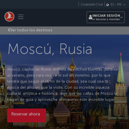
Saltar al contenido principal
Corporate Club
ES
-
MX
Toggle navigation
INICIAR SESIÓN
or become a member
Ver todos los destinos
Moscú, Rusia
Moscú, capital de Rusia, disfruta de noches blancas durante
el verano, pero rara vez ve el sol en invierno, por lo que
tendrá que seguir el ritmo de la ciudad, sea cual sea la
época del año en que la visite. Con su increíble riqueza
cultural, artística e histórica, deje que las calles de Moscú le
hagan de guía y aproveche al máximo este increíble lugar.
Reservar ahora