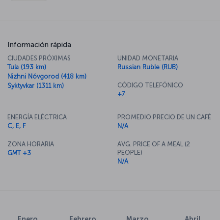
mientras que en el monasterio Novodévichi descansan personajes
históricos. Y no se pierda el teatro Bolshói, donde podrá ver
algunos de los mejores espectáculos de ballet y ópera del mundo.
Información rápida
CIUDADES PRÓXIMAS
UNIDAD MONETARIA
Tula (193 km)
Russian Ruble (RUB)
Nizhni Nóvgorod (418 km)
CÓDIGO TELEFÓNICO
Syktyvkar (1311 km)
+7
ENERGÍA ELÉCTRICA
PROMEDIO PRECIO DE UN CAFÉ
C, E, F
N/A
ZONA HORARIA
AVG. PRICE OF A MEAL (2
PEOPLE)
GMT +3
N/A
Enero
Febrero
Marzo
Abril