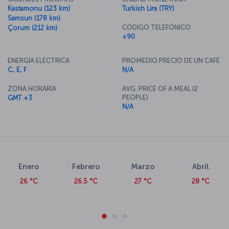
Kastamonu (123 km)
Turkish Lira (TRY)
Samsun (178 km)
CÓDIGO TELEFÓNICO
Çorum (212 km)
+90
ENERGÍA ELÉCTRICA
PROMEDIO PRECIO DE UN CAFÉ
C, E, F
N/A
ZONA HORARIA
AVG. PRICE OF A MEAL (2
PEOPLE)
GMT +3
N/A
Enero
Febrero
Marzo
Abril
26 °C
26.5 °C
27 °C
28 °C