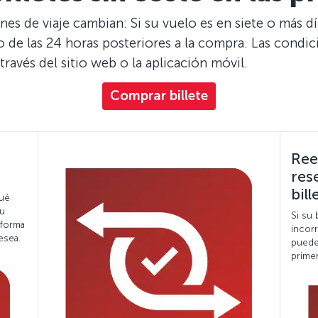
nes de viaje cambian: Si su vuelo es en siete o más 
ro de las 24 horas posteriores a la compra. Las condi
través del sitio web o la aplicación móvil.
Comprar billete
Ree
res
bill
qué
su
Si su 
 forma
incorr
esea.
puede
primer