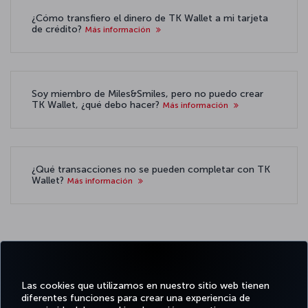
¿Cómo transfiero el dinero de TK Wallet a mi tarjeta
de crédito?
Más información
Soy miembro de Miles&Smiles, pero no puedo crear
TK Wallet, ¿qué debo hacer?
Más información
¿Qué transacciones no se pueden completar con TK
Wallet?
Más información
Visite la página de
términos y
condiciones de TK Wallet
para
Las cookies que utilizamos en nuestro sitio web tienen
conocer los términos y
diferentes funciones para crear una experiencia de