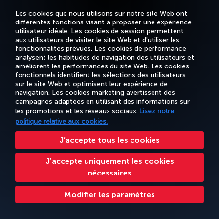
Les cookies que nous utilisons sur notre site Web ont
différentes fonctions visant à proposer une expérience
MEILLEUR WI-FI EN EUROPE
utilisateur idéale. Les cookies de session permettent
aux utilisateurs de visiter le site Web et d'utiliser les
fonctionnalités prévues. Les cookies de performance
analysent les habitudes de navigation des utilisateurs et
améliorent les performances du site Web. Les cookies
fonctionnels identifient les sélections des utilisateurs
TURKISH
MILES
RÉSERVER
OFFRES ET
EXPÉRIENCE
AIDE
AIRLINES
&
sur le site Web et optimisent leur expérience de
ET GÉRER
DESTINATIONS
HOLIDAYS
SMILES
navigation. Les cookies marketing avertissent des
campagnes adaptées en utilisant des informations sur
les promotions et les réseaux sociaux.
Lisez notre
politique relative aux cookies.
Informations Légales
Accessibilité
Confidentialité et cookies
Mentions légales
Droits des passagers
Change Cookie Settings
Règlement en ligne des litiges
J’accepte tous les cookies
EU Data Subjects Rights
Tariffs (Canada)
Air Passenger Protection Regulation (Canada)
Jʼaccepte uniquement les cookies
Accessibility Plan and Feedback Process (Canada)
Accessibility Plan Progress Report
nécessaires
Accessibility Plan Progress Report 2025
Give Feedback on Accessibility
Turkish Airlines Copyright © 1996 - 2026
Modifier les paramètres