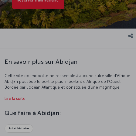
En savoir plus sur Abidjan
Cette ville cosmopolite ne ressemble à aucune autre ville d’Afrique.
Abidjan possède le port le plus important d’Afrique de l’Ouest.
Bordée par l’océan Atlantique et constituée d’une magnifique
lagune, Abidjan est une destination touristique de premier plan
Lire la suite
grâce à son économie prospère et à ses nombreux centres
commerciaux.
Que faire à Abidjan:
Art et histoire