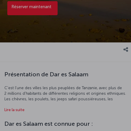
Réserver maintenant
Présentation de Dar es Salaam
C'est l'une des villes les plus peuplées de Tanzanie, avec plus de
2 millions d'habitants de différentes religions et origines ethniques.
Les chèvres, les poulets, les jeeps safari poussiéreuses, les
employés de bureau bien habillés, les mouettes, les superbes
Lire la suite
plages et les vendeurs de rue font tous partie intégrante de cette
ville harmonieuse. Notre vol pour Dar es Salaam est prêt à
embarquer !
Dar es Salaam est connue pour :