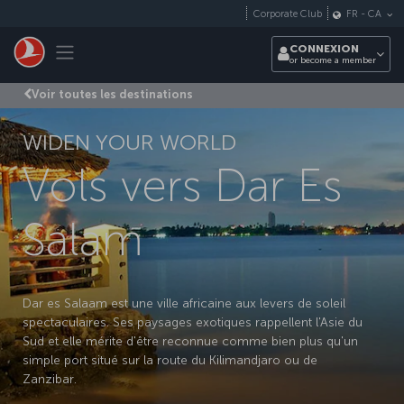
Passer au menu principal
Corporate Club
FR
-
CA
Toggle navigation
CONNEXION
or become a member
Voir toutes les destinations
WIDEN YOUR WORLD
Vols vers Dar Es
Salam
Dar es Salaam est une ville africaine aux levers de soleil
spectaculaires. Ses paysages exotiques rappellent l'Asie du
Sud et elle mérite d'être reconnue comme bien plus qu'un
simple port situé sur la route du Kilimandjaro ou de
Zanzibar.