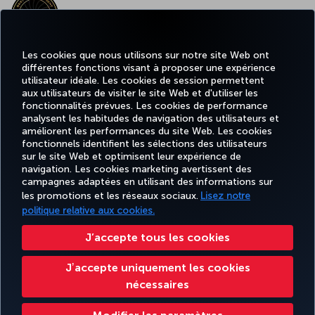
MEILLEUR CONTENU À BORD EN EUROPE
Les cookies que nous utilisons sur notre site Web ont
différentes fonctions visant à proposer une expérience
MEILLEUR WI-FI EN EUROPE
utilisateur idéale. Les cookies de session permettent
aux utilisateurs de visiter le site Web et d'utiliser les
fonctionnalités prévues. Les cookies de performance
analysent les habitudes de navigation des utilisateurs et
améliorent les performances du site Web. Les cookies
fonctionnels identifient les sélections des utilisateurs
TURKISH
MILES
RÉSERVER
OFFRES ET
EXPÉRIENCE
AIDE
AIRLINES
&
sur le site Web et optimisent leur expérience de
ET GÉRER
DESTINATIONS
HOLIDAYS
SMILES
navigation. Les cookies marketing avertissent des
campagnes adaptées en utilisant des informations sur
les promotions et les réseaux sociaux.
Lisez notre
politique relative aux cookies.
Informations Légales
Accessibilité
Confidentialité et cookies
Mentions légales
Droits des passagers
Change Cookie Settings
Règlement en ligne des litiges
J’accepte tous les cookies
EU Data Subjects Rights
Tariffs (Canada)
Air Passenger Protection Regulation (Canada)
Jʼaccepte uniquement les cookies
Accessibility Plan and Feedback Process (Canada)
Accessibility Plan Progress Report
nécessaires
Accessibility Plan Progress Report 2025
Give Feedback on Accessibility
Turkish Airlines Copyright © 1996 - 2026