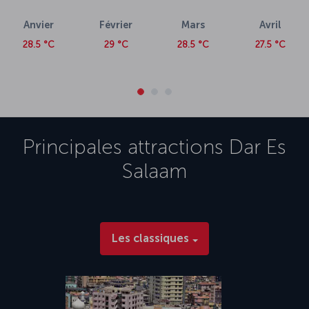
Anvier
Février
Mars
Avril
28.5 °C
29 °C
28.5 °C
27.5 °C
Principales attractions
Dar Es
Salaam
Les classiques