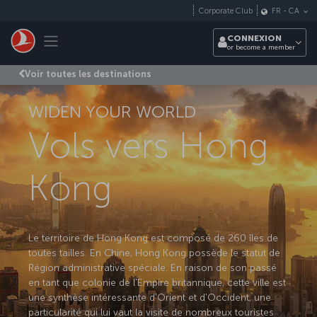
Passer au menu principal
Corporate Club
FR
-
CA
Toggle navigation
CONNEXION
or become a member
Voir toutes les destinations
WIDEN YOUR WORLD
Vols vers Hong
Kong
Le territoire de Hong Kong est composé de 260 îles de
toutes tailles. En Chine, Hong Kong possède le statut de
Région administrative spéciale. En raison de son passé
en tant que colonie de l'Empire britannique, cette ville est
une synthèse intéressante d'Orient et d'Occident, une
particularité qui lui vaut la visite de nombreux touristes