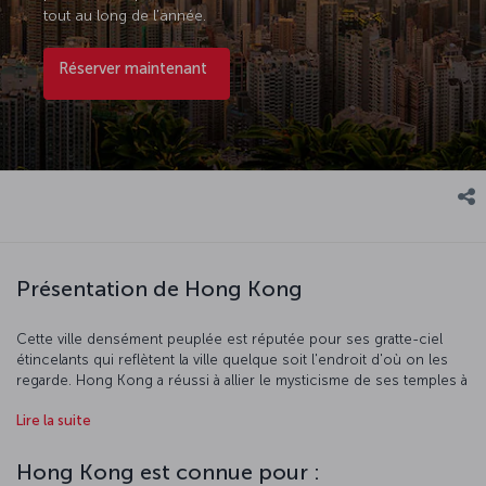
tout au long de l'année.
Réserver maintenant
Présentation de Hong Kong
Cette ville densément peuplée est réputée pour ses gratte-ciel
étincelants qui reflètent la ville quelque soit l'endroit d'où on les
regarde. Hong Kong a réussi à allier le mysticisme de ses temples à
la modernité de ses centres commerciaux de luxe, pour un résultat
Lire la suite
remarquable. Commencez votre exploration de la ville par la colline
Victoria Peak. Montez jusqu'au sommet et admirez le panorama
spectaculaire, puis dirigez-vous vers Hollywood Road et
Hong Kong est connue pour :
Wing Lee Street pour vous imprégner des couleurs et de