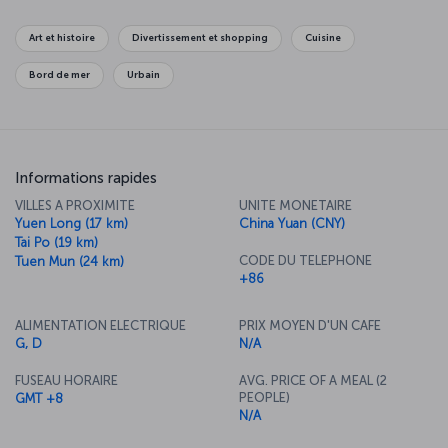
l'animation locales. Hong Kong est une ville où vous pouvez
choisir de plonger dans une nature luxuriante en vous promenant
Art et histoire
Divertissement et shopping
Cuisine
sur le Dos du Dragon ou de parcourir la jungle urbaine en utilisant
le système d'escalators et de passerelles couverts centraux et mi-
Bord de mer
Urbain
niveaux. Si vous recherchez une destination qui vous permettra de
goûter les meilleures saveurs de la cuisine asiatique, alors
Hong Kong est faite pour vous.
Informations rapides
VILLES A PROXIMITE
UNITE MONETAIRE
Yuen Long (17 km)
China Yuan (CNY)
Tai Po (19 km)
CODE DU TELEPHONE
Tuen Mun (24 km)
+86
ALIMENTATION ELECTRIQUE
PRIX MOYEN D'UN CAFE
G, D
N/A
FUSEAU HORAIRE
AVG. PRICE OF A MEAL (2
PEOPLE)
GMT +8
N/A