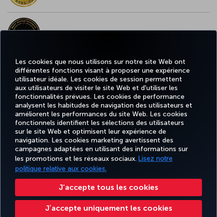
MEILLEUR CONTENU À BORD EN EUROPE
Les cookies que nous utilisons sur notre site Web ont
différentes fonctions visant à proposer une expérience
MEILLEUR WI-FI EN EUROPE
utilisateur idéale. Les cookies de session permettent
aux utilisateurs de visiter le site Web et d'utiliser les
fonctionnalités prévues. Les cookies de performance
analysent les habitudes de navigation des utilisateurs et
améliorent les performances du site Web. Les cookies
fonctionnels identifient les sélections des utilisateurs
TURKISH
MILES
RÉSERVER
OFFRES ET
EXPÉRIENCE
AIDE
AIRLINES
&
sur le site Web et optimisent leur expérience de
ET GÉRER
DESTINATIONS
HOLIDAYS
SMILES
navigation. Les cookies marketing avertissent des
campagnes adaptées en utilisant des informations sur
les promotions et les réseaux sociaux.
Lisez notre
politique relative aux cookies.
Informations Légales
Accessibilité
Confidentialité et cookies
Mentions légales
Droits des passagers
Change Cookie Settings
Règlement en ligne des litiges
J’accepte tous les cookies
EU Data Subjects Rights
Tariffs (Canada)
Air Passenger Protection Regulation (Canada)
Jʼaccepte uniquement les cookies
Accessibility Plan and Feedback Process (Canada)
Accessibility Plan Progress Report