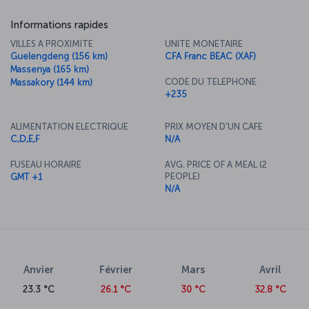
Informations rapides
VILLES A PROXIMITE
UNITE MONETAIRE
Guelengdeng (156 km)
CFA Franc BEAC (XAF)
Massenya (165 km)
CODE DU TELEPHONE
Massakory (144 km)
+235
ALIMENTATION ELECTRIQUE
PRIX MOYEN D'UN CAFE
C,D,E,F
N/A
FUSEAU HORAIRE
AVG. PRICE OF A MEAL (2
PEOPLE)
GMT +1
N/A
Anvier
Février
Mars
Avril
23.3 °C
26.1 °C
30 °C
32.8 °C