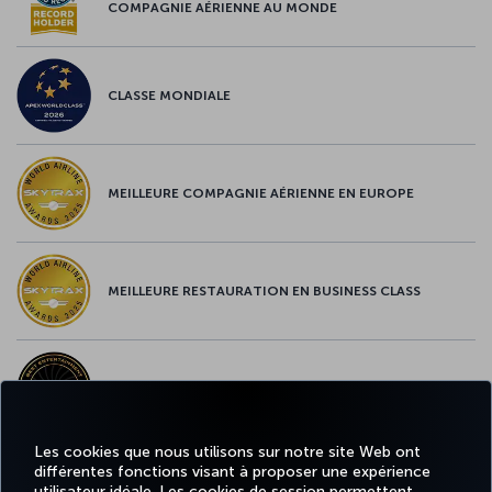
COMPAGNIE AÉRIENNE AU MONDE
CLASSE MONDIALE
MEILLEURE COMPAGNIE AÉRIENNE EN EUROPE
MEILLEURE RESTAURATION EN BUSINESS CLASS
MEILLEUR CONTENU À BORD EN EUROPE
Les cookies que nous utilisons sur notre site Web ont
différentes fonctions visant à proposer une expérience
MEILLEUR WI-FI EN EUROPE
utilisateur idéale. Les cookies de session permettent