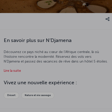
En savoir plus sur N’Djamena
Découvrez ce pays niché au cœur de l’Afrique centrale, là où
l’histoire rencontre la modernité. Réservez des vols vers
N’Djamena et passez des vacances de rêve dans un hôtel 5 étoiles.
Vous serez fasciné par les maisons faites de boue qui bordent les
Lire la suite
rives du fleuve Chari. Cette ville mystérieuse n’a de cesse de
séduire les visiteurs par sa beauté naturelle et sa vie sauvage
foisonnante. Réservez un billet d’avion vers N’Djamena et tombez
Vivez une nouvelle expérience :
sous le charme de la ville.
Désert
Nature et vie sauvage