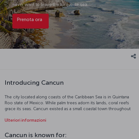
never want to leave the turquoise sea.
Prenota ora
Introducing Cancun
The city located along coasts of the Caribbean Sea is in Quintana
Roo state of Mexico. While palm trees adorn its lands, coral reefs
grace its seas. Cancun existed as a small coastal town throughout
its history. With development works commenced at the end of 20th
Ulteriori informazioni
century, it was transformed into a worldwide holiday destination.
Cancun is known for: