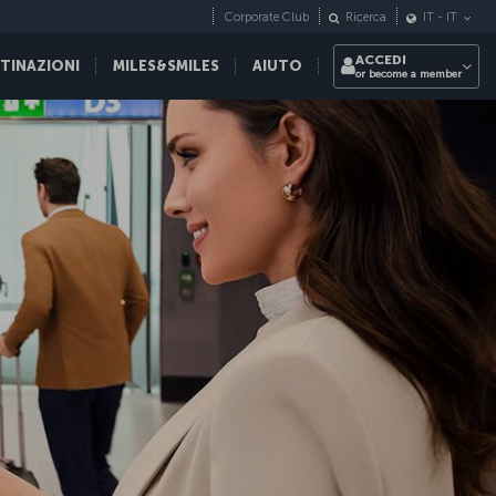
Corporate Club
Ricerca
IT
-
IT
ACCEDI
STINAZIONI
MILES&SMILES
AIUTO
or become a member