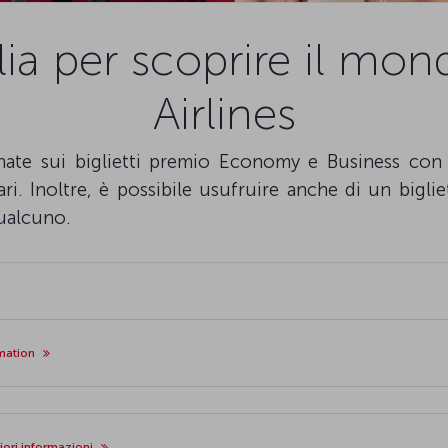
glia per scoprire il mo
Airlines
nate sui biglietti premio Economy e Business con 
cari. Inoltre, è possibile usufruire anche di un big
ualcuno.
mation
riori informazioni