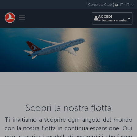
Passa al contenuto principale
Corporate Club
IT
-
IT
Toggle navigation
ACCEDI
or become a member
Scopri la nostra flotta
Ti invitiamo a scoprire ogni angolo del mondo
con la nostra flotta in continua espansione. Qui
puoi scoprire i modelli di aeromobili che fanno