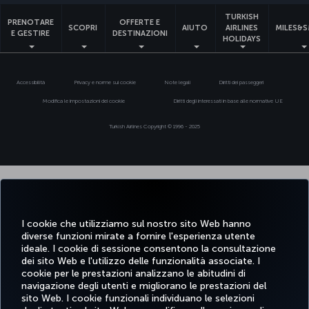
TURKISH
PRENOTARE
OFFERTE E
SCOPRI
AIUTO
AIRLINES
MILES&S
E GESTIRE
DESTINAZIONI
HOLIDAYS
Accessibilità
Privacy e norme sui cookie
Note legali
Diritti dei passeggeri
Modifica le impostazioni dei cookie
Diritti degli interessati in base alle normative UE
Turkish Airlines Copyright © 1996 - 2025
I cookie che utilizziamo sul nostro sito Web hanno
diverse funzioni mirate a fornire l'esperienza utente
ideale. I cookie di sessione consentono la consultazione
dei sito Web e l'utilizzo delle funzionalità associate. I
cookie per le prestazioni analizzano le abitudini di
navigazione degli utenti e migliorano le prestazioni del
sito Web. I cookie funzionali individuano le selezioni