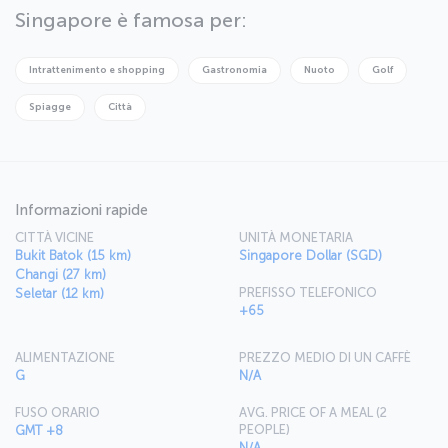
perdetevi le bellezze naturali del National Orchid Garden: rimarrete
Singapore è famosa per:
sbalorditi dalla varietà e dai colori delle orchidee di questo giardino.
Ovviamente la città offre anche molte attrazioni culturali.
Raggiungete il tempio Thian Hock Keng o trascorrete un po' di
Intrattenimento e shopping
Gastronomia
Nuoto
Golf
tempo in uno dei numerosi musei di Singapore.
Spiagge
Città
Informazioni rapide
CITTÀ VICINE
UNITÀ MONETARIA
Bukit Batok (15 km)
Singapore Dollar (SGD)
Changi (27 km)
PREFISSO TELEFONICO
Seletar (12 km)
+65
ALIMENTAZIONE
PREZZO MEDIO DI UN CAFFÈ
G
N/A
FUSO ORARIO
AVG. PRICE OF A MEAL (2
PEOPLE)
GMT +8
N/A