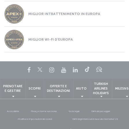
MIGLIOR INTRATTENIMENTO IN EUROPA
MIGLIOR WI-FI D'EUROPA
Facebook
Twitter
Instagram
YouTube
LinkedIn
TikTok
Blog
TURKISH
PRENOTARE
OFFERTE E
SCOPRI
AIUTO
AIRLINES
MILES&S
E GESTIRE
DESTINAZIONI
HOLIDAYS
Accessibilità
Privacy e norme sui cookie
Note legali
Diritti dei passeggeri
Modifica le impostazioni dei cookie
Diritti degli interessati in base alle normative UE