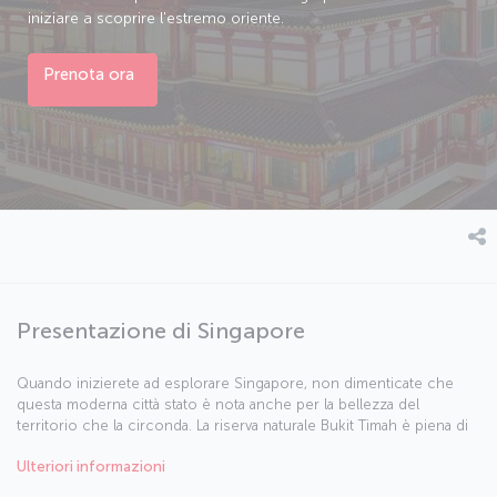
iniziare a scoprire l'estremo oriente.
Prenota ora
Presentazione di Singapore
Quando inizierete ad esplorare Singapore, non dimenticate che
questa moderna città stato è nota anche per la bellezza del
territorio che la circonda. La riserva naturale Bukit Timah è piena di
magnifici animali selvaggi, mentre al parco ornitologico Jurong
Ulteriori informazioni
potrete ammirare alcune delle più incredibili specie di uccelli al
mondo. È anche presente uno zoo che offre safari notturni. Non