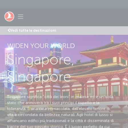
Passa al contenuto principale
Toggle navigation
Vedi tutte le destinazioni
WIDEN YOUR WORLD
Singapore,
Singapore
Singapore significa "città dei leoni" in malese ed è un'isola
stato che annovera tra i suoi principi il rispetto e la
tolleranza. È una città immacolata, dall'elevato tenore di
vita e circondata da bellezze naturali. Agli hotel di lusso si
affiancano edifici più tradizionali e la città è disseminata di
tracce del suo passato storico. È il luogo perfetto da cui