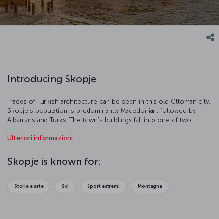
Introducing Skopje
Traces of Turkish architecture can be seen in this old Ottoman city.
Skopje’s population is predominantly Macedonian, followed by
Albanians and Turks. The town’s buildings fall into one of two
categories –traditional and modern – and the Soviet influence is
Ulteriori informazioni
also clear to see. Skopje is a wonderful tourist destination which
stands out due to its natural beauty and cultural richness.
Skopje is known for:
Storia e arte
Sci
Sport estremi
Montagna