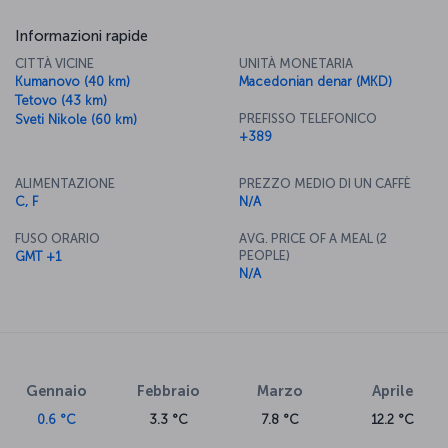
Informazioni rapide
CITTÀ VICINE
UNITÀ MONETARIA
Kumanovo (40 km)
Macedonian denar (MKD)
Tetovo (43 km)
PREFISSO TELEFONICO
Sveti Nikole (60 km)
+389
ALIMENTAZIONE
PREZZO MEDIO DI UN CAFFÈ
C, F
N/A
FUSO ORARIO
AVG. PRICE OF A MEAL (2
PEOPLE)
GMT +1
N/A
Gennaio
Febbraio
Marzo
Aprile
0.6 °C
3.3 °C
7.8 °C
12.2 °C