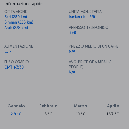
Informazioni rapide
CITTÀ VICINE
UNITÀ MONETARIA
Sari (280 km)
Iranian rial (IRR)
Simnan (226 km)
PREFISSO TELEFONICO
Arak (278 km)
+98
ALIMENTAZIONE
PREZZO MEDIO DI UN CAFFÈ
C, F
N/A
FUSO ORARIO
AVG. PRICE OF A MEAL (2
PEOPLE)
GMT +3:30
N/A
Gennaio
Febbraio
Marzo
Aprile
2.8 °C
5 °C
10 °C
16.7 °C