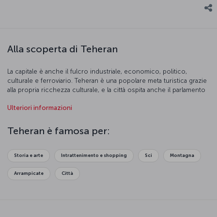
Alla scoperta di Teheran
La capitale è anche il fulcro industriale, economico, politico,
culturale e ferroviario. Teheran è una popolare meta turistica grazie
alla propria ricchezza culturale, e la città ospita anche il parlamento
iraniano. Teheran è un’affascinante città, con la sua produzione di
Ulteriori informazioni
tappeti che risale a 2.500 anni fa, il Museo dell’arte contemporanea,
la torre della libertà e il palazzo del Golestan.
Teheran è famosa per:
Storia e arte
Intrattenimento e shopping
Sci
Montagna
Arrampicate
Città