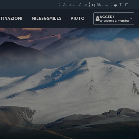
Corporate Club
Ricerca
IT
-
IT
ACCEDI
STINAZIONI
MILES&SMILES
AIUTO
or become a member