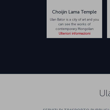
Choijin Lama Temple
Ulan Bator is a city of art and you
can see the works of
contemporary Mongolian
Ulteriori informazioni
Ul