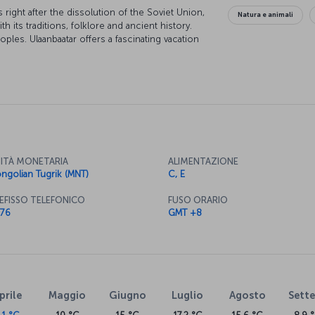
ght after the dissolution of the Soviet Union,
Natura e animali
h its traditions, folklore and ancient history.
oples. Ulaanbaatar offers a fascinating vacation
 steppes, rivers and wild horses.
ITÀ MONETARIA
ALIMENTAZIONE
ngolian Tugrik (MNT)
C, E
EFISSO TELEFONICO
FUSO ORARIO
76
GMT +8
prile
Maggio
Giugno
Luglio
Agosto
Sett