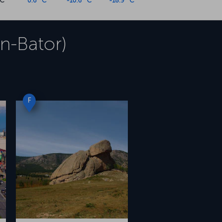
°C
0.6 °C
-10.6 °C
-18.9 °C
n-Bator)
F