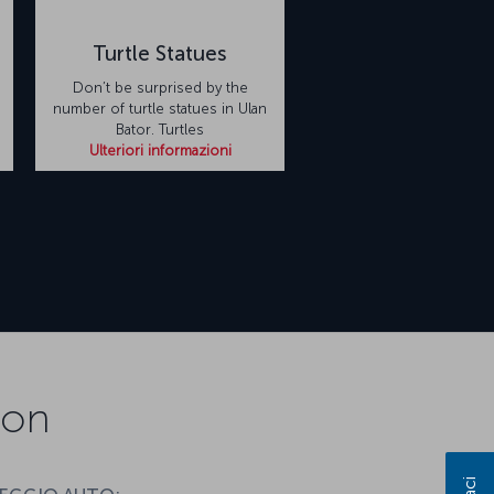
Turtle Statues
Don’t be surprised by the
number of turtle statues in Ulan
Bator. Turtles
Ulteriori informazioni
ion