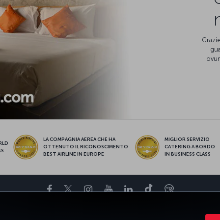
Grazie
gua
ovun
LA COMPAGNIA AEREA CHE HA
MIGLIOR SERVIZIO
RLD
OTTENUTO IL RICONOSCIMENTO
CATERING A BORDO
SS
BEST AIRLINE IN EUROPE
IN BUSINESS CLASS
Facebook
Twitter
Instagram
YouTube
LinkedIn
TikTok
Blog