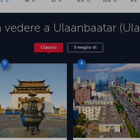
.1 °C
10 °C
15 °C
17.2 °C
15.6 °C
8.9 
 vedere a
Ulaanbaatar (Ula
Classici
Il meglio di
B
A