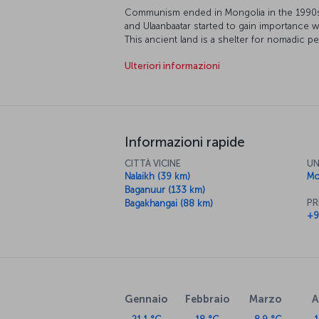
Communism ended in Mongolia in the 1990s ri
and Ulaanbaatar started to gain importance wit
This ancient land is a shelter for nomadic pe
experience with its magnificent countryside,
Ulteriori informazioni
Informazioni rapide
CITTÀ VICINE
UN
Nalaikh (39 km)
Mo
Baganuur (133 km)
PR
Bagakhangai (88 km)
+9
Gennaio
Febbraio
Marzo
A