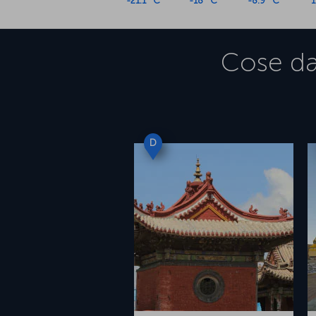
-21.1 °C
-18 °C
-8.9 °C
1
Cose da
D