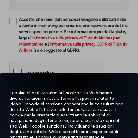
Accetto che i miei dati personali vengano utilizzati nelle
attività di marketing per creare e promuovere prodotti e
servizi specifici per me. Per informazioni più dettagliate,
legga l'
informativa sulla privacy di Turkish Airlines per
Miles&Smiles
e l'
informativa sulla privacy GDPR di Turkish
Airlines
(se è soggetto al GDPR).
I cookie che utilizziamo sul nostro sito Web hanno
diverse funzioni mirate a fornire l'esperienza utente
Continue
ideale. I cookie di sessione consentono la consultazione
dei sito Web e l'utilizzo delle funzionalità associate. I
cookie per le prestazioni analizzano le abitudini di
navigazione degli utenti e migliorano le prestazioni del
sito Web. I cookie funzionali individuano le selezioni
Facebook
Twitter
Instagram
YouTube
LinkedIn
TikTok
Blog
degli utenti sul sito Web e semplificano l'esperienza di
navigazione. I cookie di marketing segnalano le