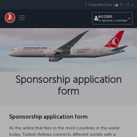
Passa al contenuto principale
Corporate Club
IT
-
IT
Toggle navigation
ACCEDI
or become a member
Sponsorship application
form
Sponsorship application form
As the airline that flies to the most countries in the world
today, Turkish Airlines connects different worlds with a