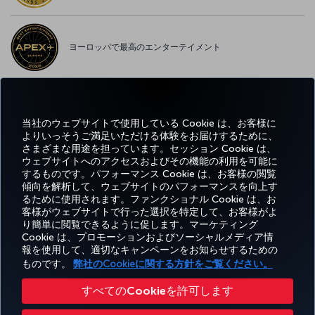
ヨーロッパで最高のエンターテイメント
ヨーロッパで最高の WI-FI
当社のウェブサイトで使用している Cookie は、お客様に
よりいっそうご満足いただける体験をお届けするために、
さまざまな用途を担っています。セッション Cookie は、
ウェブサイトへのアクセスおよびその機能の利用を可能に
するものです。パフォーマンス Cookie は、お客様の閲覧
Facebook
Twitter
Instagram
YouTube
LinkedIn
Tiktok
ブログ
Pinterest
What
傾向を解析して、ウェブサイトのパフォーマンスを向上す
るために使用されます。ファンクショナル Cookie は、お
客様がウェブサイトで行った選択を特定して、お客様がよ
予約
エクス
お得な情
ヘ
り簡単に閲覧できるように促します。マーケティング
Corporate
Turkish
と管
ペリエ
報と目的
ル
Miles&Smiles
Club
Airlines
Cookie は、プロモーションおよびソーシャルメディア情
理
ンス
地
プ
報を使用して、適切なキャンペーンをお知らせするための
ものです。
弊社のCookieに関する方針をご覧ください。
アクセシビリティ
プライバシーポリシーおよびCookieポリシー
法律上のお知らせ
搭乗者の権利
すべてのCookieを許可します
Cookie 設定の変更
US DOT（米国運輸省）カスタマーサービスプラン