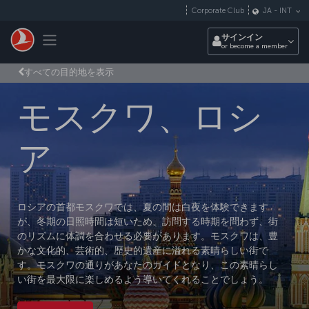
メインコンテンツにスキップ
Corporate Club
JA
-
INT
Toggle navigation
サインイン
or become a member
すべての目的地を表示
モスクワ、ロシ
ア
ロシアの首都モスクワでは、夏の間は白夜を体験できます
が、冬期の日照時間は短いため、訪問する時期を問わず、街
のリズムに体調を合わせる必要があります。モスクワは、豊
かな文化的、芸術的、歴史的遺産に溢れる素晴らしい街で
す。モスクワの通りがあなたのガイドとなり、この素晴らし
い街を最大限に楽しめるよう導いてくれることでしょう。