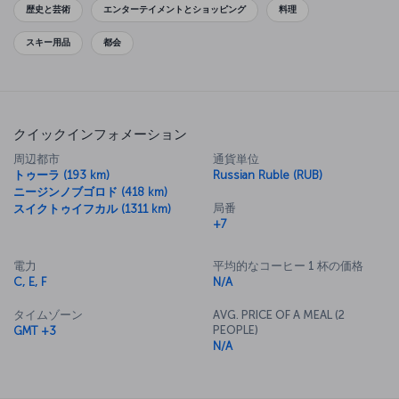
プーシキン州立博物館には、トロイの古代都市まで遡る驚くべき作品が
歴史と芸術
エンターテイメントとショッピング
料理
収められており、ノヴォデヴィチ女子修道院にある墓地には、歴史上の
著名な人物が何人も埋葬されています。そしてもちろん、世界最高のバ
スキー用品
都会
レエやオペラ公演を鑑賞できるボリショイ劇場があります。
クイックインフォメーション
周辺都市
通貨単位
トゥーラ (193 km)
Russian Ruble (RUB)
ニージンノブゴロド (418 km)
局番
スイクトゥイフカル (1311 km)
+7
電力
平均的なコーヒー 1 杯の価格
C, E, F
N/A
タイムゾーン
AVG. PRICE OF A MEAL (2
PEOPLE)
GMT +3
N/A