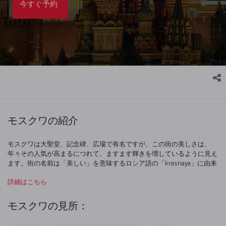
今すぐ予約
モスクワの紹介
モスクワは大聖堂、記念碑、広場で有名ですが、この街の美しさは、
年々その人気が高まるにつれて、ますます輝きを増しているように見え
ます。街の名前は「美しい」を意味するロシア語の「krasnaya」に由来
していますが、この語の 2 つ目の意味でモスクワを象徴する色でもある
詳細はこちら
「赤」と翻訳されることがよくあります。赤の広場周辺では、聖ワシリ
イ大聖堂、レーニン廟、国立歴史博物館、旧GUMショッピングモール
などいくつもの見所があります。次は、街の中心部にある壮大な城塞の
モスクワの見所：
ような大統領官邸の複合施設、クレムリンへと向かいましょう。この付
近は、帝政時代の華やかさを彷彿させる大聖堂や宮殿が溢れています。