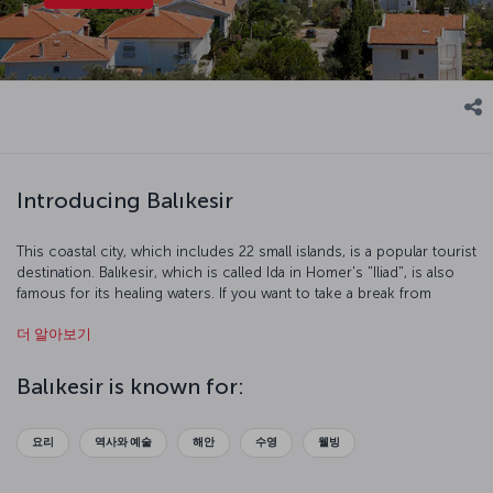
Introducing Balıkesir
This coastal city, which includes 22 small islands, is a popular tourist
destination. Balıkesir, which is called Ida in Homer's "Iliad", is also
famous for its healing waters. If you want to take a break from
stressful city life and breathe wonderfully fresh air, we suggest you
더 알아보기
place Balıkesir at the top of your holiday destinations list.
Balıkesir is known for:
요리
역사와 예술
해안
수영
웰빙