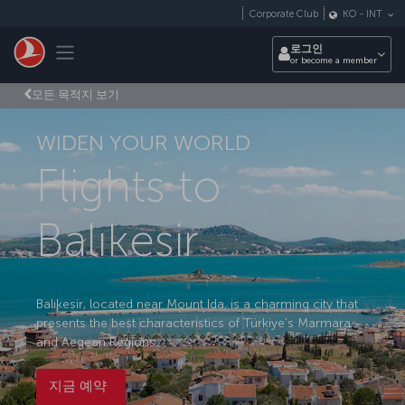
Skip to main content
Corporate Club
KO
-
INT
Toggle navigation
로그인
or become a member
모든 목적지 보기
WIDEN YOUR WORLD
Flights to
Balıkesir
Balıkesir, located near Mount Ida, is a charming city that
presents the best characteristics of Türkiye's Marmara
and Aegean Regions.
지금 예약