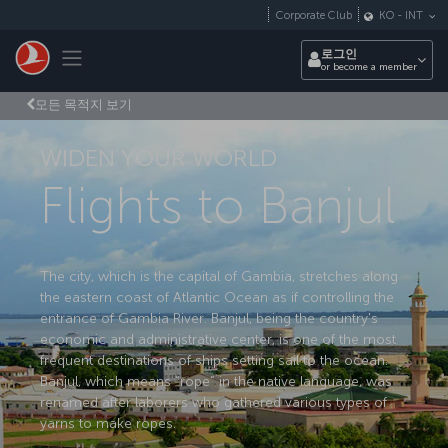
Skip to main content
Corporate Club
KO
-
INT
Toggle navigation
로그인
or become a member
모든 목적지 보기
WIDEN YOUR WORLD
Flights to Banjul
The city, which is the capital of Gambia, stretches along
the eastern coast of Atlantic Ocean as if controlling the
entrance of Gambia River. Banjul, being the country's
economic and administrative center, is one of the most
frequent destinations of ships setting sail to the ocean.
Banjul, which means “rope” in the native language, was
renamed after laborers who gathered various types of
yarns to make ropes.