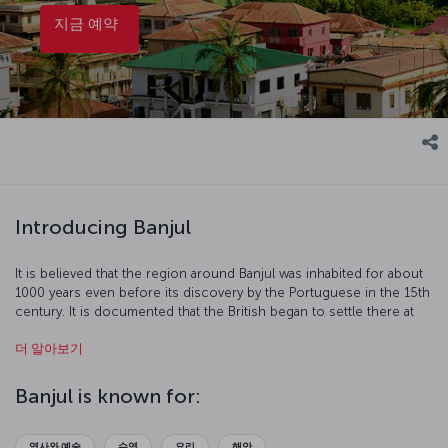
지금 예약
Introducing Banjul
It is believed that the region around Banjul was inhabited for about
1000 years even before its discovery by the Portuguese in the 15th
century. It is documented that the British began to settle there at
the beginning of the 19th century to stop the slave trade and
더 알아보기
control the region. Banjul, sustaining the country's economy with
peanut and palm oil trade, is a port town on the Atlantic coast
where you may spend enjoyable time.
Banjul is known for:
역사와 예술
수영
요리
해안