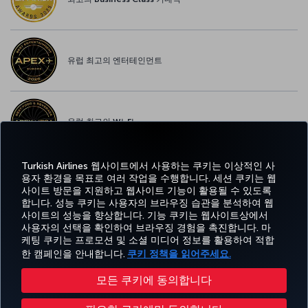
유럽 최고의 엔터테인먼트
유럽 최고의 Wi-Fi
Turkish Airlines 웹사이트에서 사용하는 쿠키는 이상적인 사
용자 환경을 목표로 여러 작업을 수행합니다. 세션 쿠키는 웹
사이트 방문을 지원하고 웹사이트 기능이 활용될 수 있도록
페이스북
트위터
인스타그램
유튜브
링크드인
틱톡
블로그
Pinterest
What
합니다. 성능 쿠키는 사용자의 브라우징 습관을 분석하여 웹
사이트의 성능을 향상합니다. 기능 쿠키는 웹사이트상에서
사용자의 선택을 확인하여 브라우징 경험을 촉진합니다. 마
예약
도
경
특가 및
CORPORATE
Turkish
및 관
움
MILES&SMILES
케팅 쿠키는 프로모션 및 소셜 미디어 정보를 활용하여 적합
험
목적지
CLUB
Airlines
리
말
한 캠페인을 안내합니다.
쿠키 정책을 읽어주세요.
모든 쿠키에 동의합니다
접근성
개인정보보호 및 쿠키 정책
법률 고시
승객 권리
쿠키 설정 변경