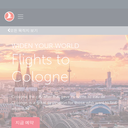
Skip to main content
Toggle navigation
모든 목적지 보기
WIDEN YOUR WORLD
Flights to
Cologne
Cologne, the city after that gave its name to eau de
Colonge, is a great destination for those who want to find
adventure.
지금 예약