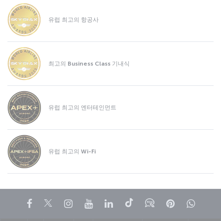
유럽 최고의 항공사
최고의 Business Class 기내식
유럽 최고의 엔터테인먼트
유럽 최고의 Wi-Fi
페이스북
트위터
인스타그램
유튜브
링크드인
틱톡
블로그
Pinterest
What