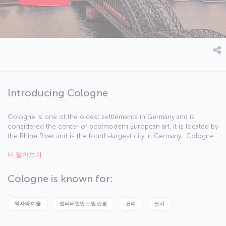
Introducing Cologne
Cologne is one of the oldest settlements in Germany and is
considered the center of postmodern European art. It is located by
the Rhine River and is the fourth-largest city in Germany,. Cologne
resembles an open air museum with its well-preserved buildings,
더 알아보기
history, and culture.
Cologne is known for:
역사와 예술
엔터테인먼트 및 쇼핑
요리
도시