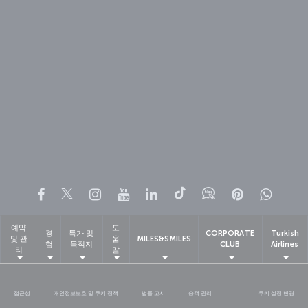
페이스북
트위터
인스타그램
유튜브
링크드인
틱톡
블로그
Pinterest
What
예약
도
경
특가 및
CORPORATE
Turkish
및 관
움
MILES&SMILES
험
목적지
CLUB
Airlines
리
말
접근성
개인정보보호 및 쿠키 정책
법률 고시
승객 권리
쿠키 설정 변경