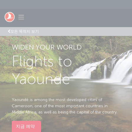
Skip to main content
Toggle navigation
모든 목적지 보기
WIDEN YOUR WORLD
Flights to
Yaounde
Yaoundé is among the most developed cities of
Cameroon, one of the most important countries in
Middle Africa, as well as being the capital of the country.
지금 예약