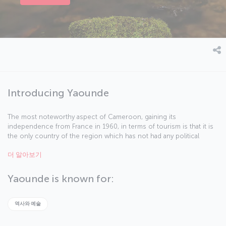
Introducing Yaounde
The most noteworthy aspect of Cameroon, gaining its
independence from France in 1960, in terms of tourism is that it is
the only country of the region which has not had any political
problems since 1982. Yaoundé, already a center of attention in
더 알아보기
tourism, offers a peaceful holiday in the heart of the nature with its
rain forests and wild life. However, it would be helpful to remind
that it may be quite effortful to wander the city on foot seeing that it
Yaounde is known for:
is defined as “the city overlaid on seven hills” in some sources.
역사와 예술