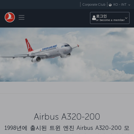
Skip to main content
Corporate Club
KO
-
INT
Toggle navigation
로그인
or become a member
Airbus A320-200
1998년에 출시된 트윈 엔진 Airbus A320-200 모