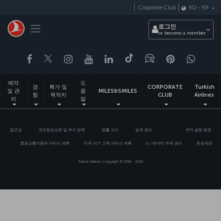
Skip
Corporate Club
KO
-
KR
to
main
Toggle navigation
로그인
content
or become a member
페이스북
트위터
인스타그램
유튜브
링크드인
틱톡
블로그
Pinterest
What
예약
도
경
특가 및
CORPORATE
Turkish
및 관
움
MILES&SMILES
험
목적지
CLUB
Airlines
리
말
접근성
개인정보보호 및 쿠키 정책
법률 고시
승객 권리
쿠키 설정 변경
항공교통이용자 서비스 계획
미국 DOT 고객 서비스 계획
EU 데이터 주체 권리
운송약관
Turkish Airlines Copyright © 1996 - 2026