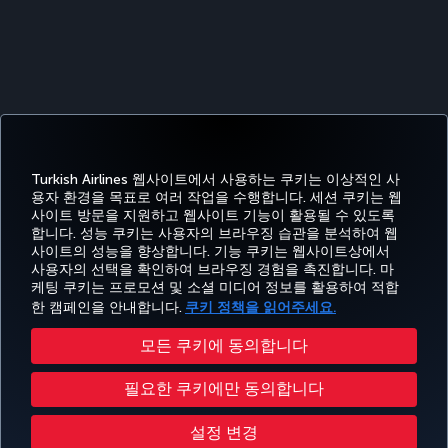
Turkish Airlines 웹사이트에서 사용하는 쿠키는 이상적인 사
용자 환경을 목표로 여러 작업을 수행합니다. 세션 쿠키는 웹
사이트 방문을 지원하고 웹사이트 기능이 활용될 수 있도록
페이스북
트위터
인스타그램
유튜브
링크드인
틱톡
블로그
Pinterest
What
합니다. 성능 쿠키는 사용자의 브라우징 습관을 분석하여 웹
사이트의 성능을 향상합니다. 기능 쿠키는 웹사이트상에서
사용자의 선택을 확인하여 브라우징 경험을 촉진합니다. 마
예약
도
경
특가 및
CORPORATE
Turkish
케팅 쿠키는 프로모션 및 소셜 미디어 정보를 활용하여 적합
및 관
움
MILES&SMILES
험
목적지
CLUB
Airlines
리
말
한 캠페인을 안내합니다.
쿠키 정책을 읽어주세요.
모든 쿠키에 동의합니다
접근성
개인정보보호 및 쿠키 정책
법률 고시
승객 권리
쿠키 설정 변경
필요한 쿠키에만 동의합니다
항공교통이용자 서비스 계획
미국 DOT 고객 서비스 계획
EU 데이터 주체 권리
운송약관
설정 변경
Turkish Airlines Copyright © 1996 - 2026