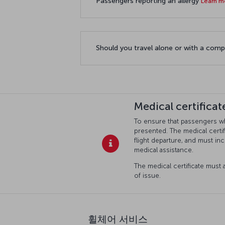
Passengers reporting an allergy
Learn 
Should you travel alone or with a com
Medical certifica
To ensure that passengers who
presented. The medical certif
flight departure, and must in
medical assistance.
The medical certificate must a
of issue.
휠체어 서비스