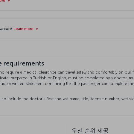
more
panion?
Learn more
te requirements
 require a medical clearance can travel safely and comfortably on our fli
icate, prepared in Turkish or English, must be completed by a doctor, mu
clude a written statement confirming that the passenger can complete the
lso include the doctor’s first and last name, title, license number, wet s
우선 순위 제공