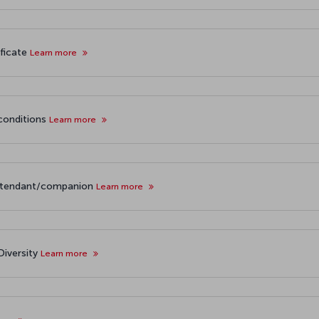
ificate
Learn more
 conditions
Learn more
attendant/companion
Learn more
iversity
Learn more