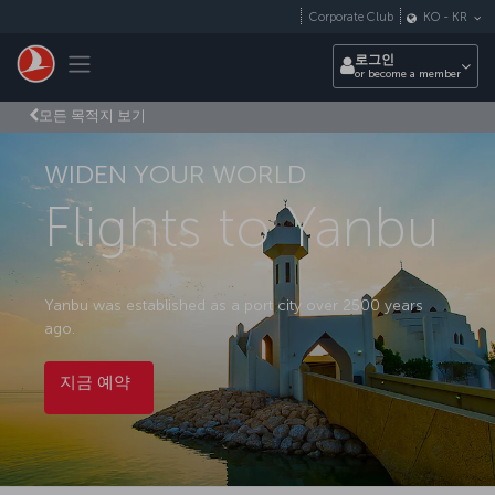
Skip to main content
Corporate Club
KO
-
KR
Toggle navigation
로그인
or become a member
모든 목적지 보기
WIDEN YOUR WORLD
Flights to Yanbu
Yanbu was established as a port city over 2500 years
ago.
지금 예약