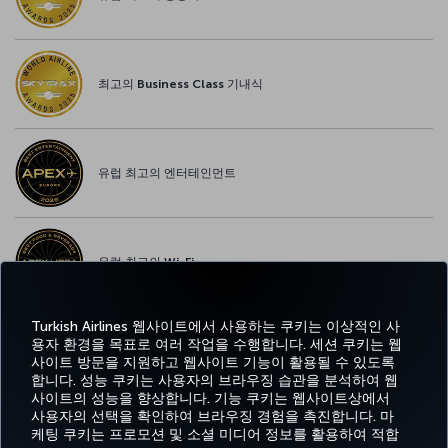
최고의 Business Class 기내식
유럽 최고의 엔터테인먼트
유럽 최고의 Wi-Fi
Turkish Airlines 웹사이트에서 사용하는 쿠키는 이상적인 사
용자 환경을 목표로 여러 작업을 수행합니다. 세션 쿠키는 웹
사이트 방문을 지원하고 웹사이트 기능이 활용될 수 있도록
페이스북
트위터
인스타그램
유튜브
링크드인
틱톡
블로그
Pinterest
What
합니다. 성능 쿠키는 사용자의 브라우징 습관을 분석하여 웹
사이트의 성능을 향상합니다. 기능 쿠키는 웹사이트상에서
사용자의 선택을 확인하여 브라우징 경험을 촉진합니다. 마
예약
도
경
특가 및
CORPORATE
Turkish
및 관
움
MILES&SMILES
케팅 쿠키는 프로모션 및 소셜 미디어 정보를 활용하여 적합
험
목적지
CLUB
Airlines