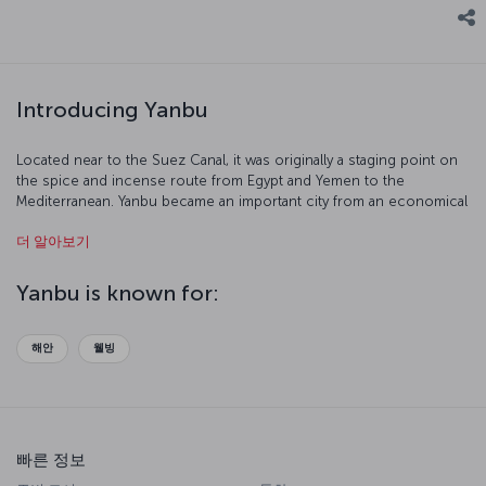
Introducing Yanbu
Located near to the Suez Canal, it was originally a staging point on
the spice and incense route from Egypt and Yemen to the
Mediterranean. Yanbu became an important city from an economical
point of view after becoming one of the stations for a pipeline
더 알아보기
carrying liquefied natural gas from east to west. Another
accelerating factor in its industrial development was the King
Abdulaziz road. The city, divided into three parts as Al-Balad, Al-
Yanbu is known for:
Nakheel and Al-Sina’iya, is now an important petrochemical export
center of Red Sea.
해안
웰빙
빠른 정보