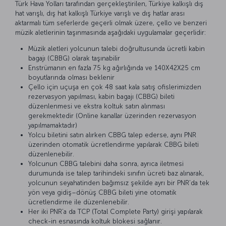
Türk Hava Yolları tarafından gerçekleştirilen, Türkiye kalkışlı dış
hat varışlı, dış hat kalkışlı Türkiye varışlı ve dış hatlar arası
aktarmalı tüm seferlerde geçerli olmak üzere, çello ve benzeri
müzik aletlerinin taşınmasında aşağıdaki uygulamalar geçerlidir:
Müzik aletleri yolcunun talebi doğrultusunda ücretli kabin
bagajı (CBBG) olarak taşınabilir
Enstrümanın en fazla 75 kg ağırlığında ve 140X42X25 cm
boyutlarında olması beklenir
Çello için uçuşa en çok 48 saat kala satış ofislerimizden
rezervasyon yapılması, kabin bagajı (CBBG) bileti
düzenlenmesi ve ekstra koltuk satın alınması
gerekmektedir (Online kanallar üzerinden rezervasyon
yapılmamaktadır)
Yolcu biletini satın alırken CBBG talep ederse, aynı PNR
üzerinden otomatik ücretlendirme yapılarak CBBG bileti
düzenlenebilir.
Yolcunun CBBG talebini daha sonra, ayrıca iletmesi
durumunda ise talep tarihindeki sınıfın ücreti baz alınarak,
yolcunun seyahatinden bağımsız şekilde ayrı bir PNR’da tek
yön veya gidiş–dönüş CBBG bileti yine otomatik
ücretlendirme ile düzenlenebilir.
Her iki PNR’a da TCP (Total Complete Party) girişi yapılarak
check-in esnasında koltuk blokesi sağlanır.