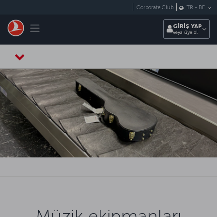
Skip to main content
Corporate Club
TR
-
BE
Toggle navigation
GİRİŞ YAP
veya üye ol
Müzik ekipmanları