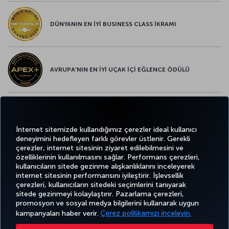
DÜNYANIN EN İYİ BUSINESS CLASS İKRAMI
AVRUPA’NIN EN İYİ UÇAK İÇİ EĞLENCE ÖDÜLÜ
AVRUPA’NIN EN İYİ YİYECEK ve İÇECEK ÖDÜLÜ
İnternet sitemizde kullandığımız çerezler ideal kullanıcı
deneyimini hedefleyen farklı görevler üstlenir. Gerekli
çerezler, internet sitesinin ziyaret edilebilmesini ve
özelliklerinin kullanılmasını sağlar. Performans çerezleri,
kullanıcıların sitede gezinme alışkanlıklarını inceleyerek
Twitter
Facebook
Instagram
Youtube
LinkedIn
Tiktok
Blog
Pinterest
What
internet sitesinin performansını iyileştirir. İşlevsellik
çerezleri, kullanıcıların sitedeki seçimlerini tanıyarak
sitede gezinmeyi kolaylaştırır. Pazarlama çerezleri,
BİLET
FIRSATLAR
TURKISH
promosyon ve sosyal medya bilgilerini kullanarak uygun
AL VE
DENEYİM
VE UÇUŞ
YARDIM
AIRLINES
MILES&SMILES
YÖNET
NOKTALARI
HOLIDAYS
kampanyaları haber verir.
Çerez politikamızı inceleyin.