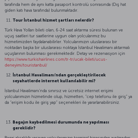
tarafında hem de aynı katta pasaport kontrolü sonrasında (Dış hat
giden katı hava tarafında) bulunmaktadır.
Tour İstanbul hizmet şartları nelerdir?
Türk Hava Yolları bileti olan, 6-24 saat aktarma süresi bulunan ve
uçuş saatleri tur saatlerine uygun olan yolcularımız bu
hizmetimizden faydalanabilirler. Yolcularımızın uluslararası bir
noktadan başka bir uluslararası noktaya İstanbul Havalimanı aktarmalı
uçuşlarının bulunması gerekmektedir. Detay ve rezervasyon için
https://www.turkishairlines.com/tr-tr/ucak-bileti/ucus-
deneyimi/touristanbul/
İstanbul Havalimanı'ndan gerçekleştirilecek
seyahatlerde internet kullanılabilir mi?
İstanbul Havalimanı’nda sınırsız ve ücretsiz internet erişimi
yolcularımızın hizmetinde olup, hizmetten, “cep telefonu ile giriş” ya
da “erişim kodu ile giriş yap” seçenekleri ile yararlanabilirsiniz.
Bagajın kaybedilmesi durumunda ne yapılması
gereklidir?
Bagaj aksaklığı yaşayan yolcularımızın terminal binasından ayrılmadan