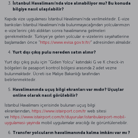
İstanbul Havalimanı'nda vize alınabiliyor mu? Bu konuda
bilgiye nasıl ulaşılabilir?
Kapıda vize uygulaması İstanbul Havalimanı'nda verilmektedir. E-vize
bankoları İstanbul Havalimanı'nda bulunmayacağından yolcularımızın
e-vize'lerini çıktı aldıktan sonra havalimanına gelmeleri
gerekmektedir. Türkiye’ye gelen yolcular e-vizelerini seyahatlerine
başlamadan önce "
https://www.evisa.gov.tr/tr/
" adresinden almalıdır.
Yurt dışı çıkış pulu nereden satın alınır?
Yurt dışı çıkış pulu için "Giden Yolcu" katındaki G ve K check-in
bölgeleri ile pasaport kontrol bölgesi arasında 2 adet vezne
bulunmaktadır. Ücreti ise Maliye Bakanlığı tarafından
belirlenmektedir.
Havalimanında uçuş bilgi ekranları var mıdır? Uçuşlar
online olarak nasıl görülebilir?
İstanbul Havalimanı içerisinde bulunan uçuş bilgi
ekranlarından,
https://www.istairport.com/tr
web sitesi
ve
https://www.istairport.com/tr/duyurular/istanbulairport-mobil-
uygulamasi-yayinda
mobil uygulamalar aracılığı ile görüntülenebilir.
Transfer yolcuların havalimanında kalma imkânı var mı ?