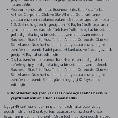
kullanacaktır.
Pasaport kontrol alanında: Business, Elite, Elite Plus, Turkish
Airlines Corporate Club ve Star Alliance Gold kart sahibi
yolcularımız alanın solunda bulunan 6 adet pasaport bankosu ile
1, 2, 3, 4 no'lu güvenlik geçişlerini (X-Ray’leri) kullanacaklardır.
İç hat transfer noktasında: Türk Hava Yolları ile iç hat bir seferle
gelip dış hatta başka bir seferle seyahatine devam edecek
Business, Elite, Elite Plus, Turkish Airlines Corporate Club ve
Star Alliance Gold kart sahibi transfer yolcularımız için iç hat
transfer noktasında 1 adet pasaport bankosu ve 1 adet güvenlik
geçişi (X-Ray) tahsis edilmiştir.
Dış hat transfer noktasında: Türk Hava Yolları ile dış hat bir
seferle gelip yine dış hatta başka bir seferle seyahat edecek
Business, Elite, Elite Plus, Turkish Airlines Corporate Club ve
Star Alliance Gold kart sahibi transfer yolcularımız için iç hat
transfer noktasında 3 adet güvenlik geçişi (X-Ray) tahsis
edilmiştir.
Kontuarlar uçuştan kaç saat önce açılacak? Check-in
yaptırmak için en erken zaman nedir?
Uçuşa 48 saat kala check-in işlemleri başlamakta olup, yurtiçi
uçuşlarında en az 2 saat, yurtdışı uçuşlarda en az 3 saat önce
havalimanına gelmeniz önerilir. (Bagaj teslim süreleri uçuşlara göre