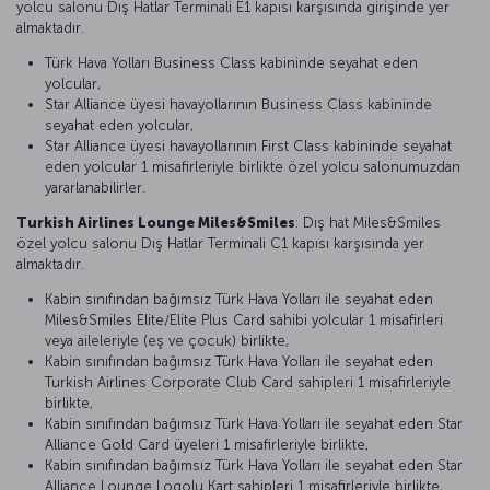
yolcu salonu Dış Hatlar Terminali E1 kapısı karşısında girişinde yer
almaktadır.
Türk Hava Yolları Business Class kabininde seyahat eden
yolcular,
Star Alliance üyesi havayollarının Business Class kabininde
seyahat eden yolcular,
Star Alliance üyesi havayollarının First Class kabininde seyahat
eden yolcular 1 misafirleriyle birlikte özel yolcu salonumuzdan
yararlanabilirler.
Turkish Airlines Lounge Miles&Smiles
: Dış hat Miles&Smiles
özel yolcu salonu Dış Hatlar Terminali C1 kapısı karşısında yer
almaktadır.
Kabin sınıfından bağımsız Türk Hava Yolları ile seyahat eden
Miles&Smiles Elite/Elite Plus Card sahibi yolcular 1 misafirleri
veya aileleriyle (eş ve çocuk) birlikte,
Kabin sınıfından bağımsız Türk Hava Yolları ile seyahat eden
Turkish Airlines Corporate Club Card sahipleri 1 misafirleriyle
birlikte,
Kabin sınıfından bağımsız Türk Hava Yolları ile seyahat eden Star
Alliance Gold Card üyeleri 1 misafirleriyle birlikte,
Kabin sınıfından bağımsız Türk Hava Yolları ile seyahat eden Star
Alliance Lounge Logolu Kart sahipleri 1 misafirleriyle birlikte,