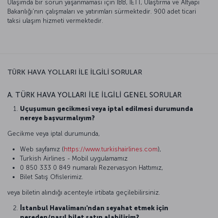
Ulaşımda bir sorun yaşanmaması için İBB, İETT, Ulaştırma ve Altyapı
Bakanlığı'nın çalışmaları ve yatırımları sürmektedir. 900 adet ticari
taksi ulaşım hizmeti vermektedir.
TÜRK HAVA YOLLARI İLE İLGİLİ SORULAR
A. TÜRK HAVA YOLLARI İLE İLGİLİ GENEL SORULAR
Uçuşumun gecikmesi veya iptal edilmesi durumunda
nereye başvurmalıyım?
Gecikme veya iptal durumunda,
Web sayfamız (
https://www.turkishairlines.com
),
Turkish Airlines - Mobil uygulamamız
0 850 333 0 849 numaralı Rezervasyon Hattımız,
Bilet Satış Ofislerimiz.
veya biletin alındığı acenteyle irtibata geçilebilirsiniz.
İstanbul Havalimanı'ndan seyahat etmek için
nereden/nasıl bilet satın alabilirim?