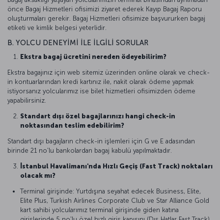
önce Bagaj Hizmetleri ofisimizi ziyaret ederek Kayıp Bagaj Raporu
oluşturmaları gerekir. Bagaj Hizmetleri ofisimize başvururken bagaj
etiketi ve kimlik belgesi yeterlidir.
B. YOLCU DENEYİMİ İLE İLGİLİ SORULAR
Ekstra bagaj ücretini nereden ödeyebilirim?
Ekstra bagajınız için web sitemiz üzerinden online olarak ve check-
in kontuarlarından kredi kartınız ile, nakit olarak ödeme yapmak
istiyorsanız yolcularımız ise bilet hizmetleri ofisimizden ödeme
yapabilirsiniz.
Standart dışı özel bagajlarınızı hangi check-in
noktasından teslim edebilirim?
Standart dışı bagajların check-in işlemleri için G ve E adasından
birinde 21 no'lu bankolardan bagaj kabulü yapılmaktadır.
İstanbul Havalimanı'nda Hızlı Geçiş (Fast Track) noktaları
olacak mı?
Terminal girişinde: Yurtdışına seyahat edecek Business, Elite,
Elite Plus, Turkish Airlines Corporate Club ve Star Alliance Gold
kart sahibi yolcularımız terminal girişinde giden katına
girişlerinde 5 no'lu özel hızlı giriş kapısını (Dış Hatlar Fast Track)