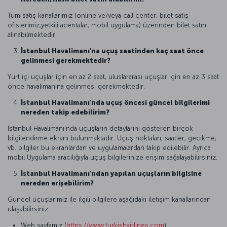
Tüm satış kanallarımız (online ve/veya call center, bilet satış
ofislerimiz,yetkili acentalar, mobil uygulama) üzerinden bilet satın
alınabilmektedir.
İstanbul Havalimanı'na uçuş saatinden kaç saat önce
gelinmesi gerekmektedir?
Yurt içi uçuşlar için en az 2 saat, uluslararası uçuşlar için en az 3 saat
önce havalimanına gelinmesi gerekmektedir.
İstanbul Havalimanı'nda uçuş öncesi güncel bilgilerimi
nereden takip edebilirim?
İstanbul Havalimanı'nda uçuşların detaylarını gösteren birçok
bilgilendirme ekranı bulunmaktadır. Uçuş noktaları, saatler, gecikme,
vb. bilgiler bu ekranlardan ve uygulamalardan takip edilebilir. Ayrıca
mobil Uygulama aracılığıyla uçuş bilgilerinize erişim sağalayabilirsiniz.
İstanbul Havalimanı'ndan yapılan uçuşların bilgisine
nereden erişebilirim?
Güncel uçuşlarımız ile ilgili bilgilere aşağıdaki iletişim kanallarından
ulaşabilirsiniz:
Web sayfamız (
https://www.turkishairlines.com
),