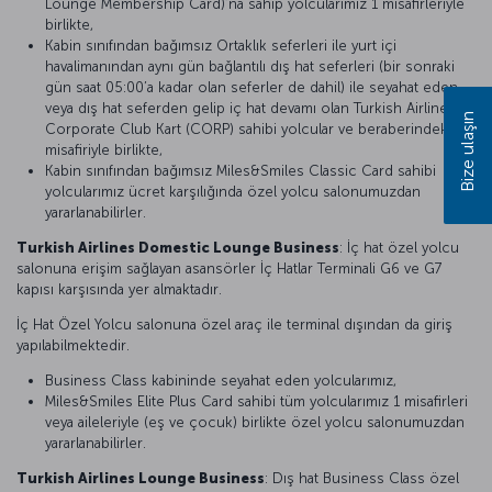
Lounge Membership Card)’na sahip yolcularımız 1 misafirleriyle
birlikte,
Kabin sınıfından bağımsız Ortaklık seferleri ile yurt içi
havalimanından aynı gün bağlantılı dış hat seferleri (bir sonraki
gün saat 05:00’a kadar olan seferler de dahil) ile seyahat eden
veya dış hat seferden gelip iç hat devamı olan Turkish Airlines
Bize ulaşın
Corporate Club Kart (CORP) sahibi yolcular ve beraberindeki bir
misafiriyle birlikte,
Kabin sınıfından bağımsız Miles&Smiles Classic Card sahibi
yolcularımız ücret karşılığında özel yolcu salonumuzdan
yararlanabilirler.
Turkish Airlines Domestic Lounge Business
: İç hat özel yolcu
salonuna erişim sağlayan asansörler İç Hatlar Terminali G6 ve G7
kapısı karşısında yer almaktadır.
İç Hat Özel Yolcu salonuna özel araç ile terminal dışından da giriş
yapılabilmektedir.
Business Class kabininde seyahat eden yolcularımız,
Miles&Smiles Elite Plus Card sahibi tüm yolcularımız 1 misafirleri
veya aileleriyle (eş ve çocuk) birlikte özel yolcu salonumuzdan
yararlanabilirler.
Turkish Airlines Lounge Business
: Dış hat Business Class özel