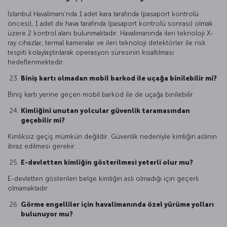
İstanbul Havalimanı'nda 1 adet kara tarafında (pasaport kontrolü
öncesi), 1 adet de hava tarafında (pasaport kontrolü sonrası) olmak
üzere 2 kontrol alanı bulunmaktadır. Havalimanında ileri teknoloji X-
ray cihazlar, termal kameralar ve ileri teknoloji detektörler ile risk
tespiti kolaylaştırılarak operasyon süresinin kısaltılması
hedeflenmektedir.
Biniş kartı olmadan mobil barkod ile uçağa binilebilir mi?
Biniş kartı yerine geçen mobil barkod ile de uçağa binilebilir.
Kimliğini unutan yolcular güvenlik taramasından
geçebilir mi?
Kimliksiz geçiş mümkün değildir. Güvenlik nedeniyle kimliğin aslının
ibraz edilmesi gerekir.
E-devletten kimliğin gösterilmesi yeterli olur mu?
E-devletten gösterilen belge kimliğin aslı olmadığı için geçerli
olmamaktadır.
Görme engelliler için havalimanında özel yürüme yolları
bulunuyor mu?