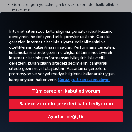
Görme engelli yolcular için kiosklar üzerinde Braille alfabesi
mevcuttur.
İstanbul Havalimanında Yardıma ihtiyacı olan (yaşlı ve engelli)
yolcular için özel giriş-çıkış ve yürüme alanları yer almaktadır.
Dış hat check-in adalarında ve iç hat check-in adalarında
İnternet sitemizde kullandığımız çerezler ideal kullanıcı
engelliler için ayrı check-in kontuarları oluşturulmuştur.
deneyimini hedefleyen farklı görevler üstlenir. Gerekli
Tüm pasaport kontrol noktalarında engelli geçişi için ayırılmış
çerezler, internet sitesinin ziyaret edilebilmesini ve
pasaport bankosu yer almaktadır.
özelliklerinin kullanılmasını sağlar. Performans çerezleri,
kullanıcıların sitede gezinme alışkanlıklarını inceleyerek
internet sitesinin performansını iyileştirir. İşlevsellik
Check-in bölgesindeyim uçuşum iptal oldu ne
çerezleri, kullanıcıların sitedeki seçimlerini tanıyarak
sitede gezinmeyi kolaylaştırır. Pazarlama çerezleri,
yapmalıyım?
promosyon ve sosyal medya bilgilerini kullanarak uygun
Call center, kiosk, mobil kanallardan işlemlerinizi
kampanyaları haber verir.
Çerez politikamızı inceleyin.
gerçekleştirebilirsiniz ayrıca checkin bölgesinde bulunan yolcu
hizmetleri ofisinden de işlemlerinizi gerçekleştirebilirsiniz.
Tüm çerezleri kabul ediyorum
Hızlı Pasaport Geçiş Sistemi’nden hangi yolcular
Sadece zorunlu çerezleri kabul ediyorum
faydalanabilir?
18 yaşını doldurmuş, çipli pasaport sahibi ve pasaportunu
Ayarları değiştir
Türkiye’den almış tüm Türkiye Cumhuriyeti vatandaşları Hızlı Pasaport
Geçiş Sistemi’nden yararlanabilir. İstanbul Havalimanı’nda “Hızlı
Pasaport Geçiş Sistemi”nin konumlandığı lokasyonlar aşağıdaki