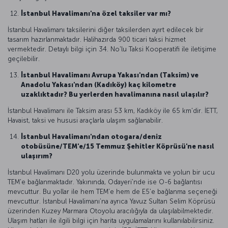
İstanbul Havalimanı'na özel taksiler var mı?
İstanbul Havalimanı taksilerini diğer taksilerden ayırt edilecek bir
tasarım hazırlanmaktadır. Halihazırda 900 ticari taksi hizmet
vermektedir. Detaylı bilgi için 34. No'lu Taksi Kooperatifi ile iletişime
geçilebilir.
İstanbul Havalimanı Avrupa Yakası'ndan (Taksim) ve
Anadolu Yakası'ndan (Kadıköy) kaç kilometre
uzaklıktadır? Bu yerlerden havalimanına nasıl ulaşılır?
İstanbul Havalimanı ile Taksim arası 53 km, Kadıköy ile 65 km'dir. İETT,
Havaist, taksi ve hususi araçlarla ulaşım sağlanabilir.
İstanbul Havalimanı'ndan otogara/deniz
otobüsüne/TEM'e/15 Temmuz Şehitler Köprüsü'ne nasıl
ulaşırım?
İstanbul Havalimanı D20 yolu üzerinde bulunmakta ve yolun bir ucu
TEM'e bağlanmaktadır. Yakınında, Odayeri'nde ise O-6 bağlantısı
mevcuttur. Bu yollar ile hem TEM’e hem de E5'e bağlanma seçeneği
mevcuttur. İstanbul Havalimanı’na ayrıca Yavuz Sultan Selim Köprüsü
üzerinden Kuzey Marmara Otoyolu aracılığıyla da ulaşılabilmektedir.
Ulaşım hatları ile ilgili bilgi için harita uygulamalarını kullanılabilirsiniz.