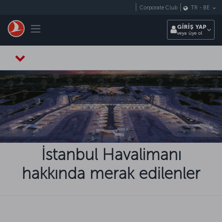
Skip to main content
Corporate Club
TR
-
BE
Toggle navigation
GİRİŞ YAP
veya üye ol
İstanbul Havalimanı
hakkında merak edilenler