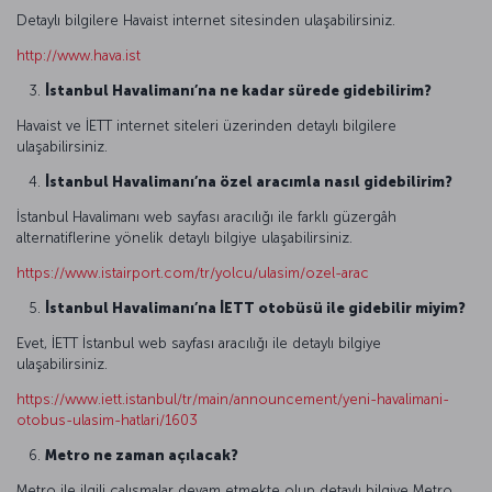
Detaylı bilgilere Havaist internet sitesinden ulaşabilirsiniz.
http://www.hava.ist
İstanbul Havalimanı’na ne kadar sürede gidebilirim?
Havaist ve İETT internet siteleri üzerinden detaylı bilgilere
ulaşabilirsiniz.
İstanbul Havalimanı’na özel aracımla nasıl gidebilirim?
İstanbul Havalimanı web sayfası aracılığı ile farklı güzergâh
alternatiflerine yönelik detaylı bilgiye ulaşabilirsiniz.
https://www.istairport.com/tr/yolcu/ulasim/ozel-arac
İstanbul Havalimanı’na İETT otobüsü ile gidebilir miyim?
Evet, İETT İstanbul web sayfası aracılığı ile detaylı bilgiye
ulaşabilirsiniz.
https://www.iett.istanbul/tr/main/announcement/yeni-havalimani-
otobus-ulasim-hatlari/1603
Metro ne zaman açılacak?
Metro ile ilgili çalışmalar devam etmekte olup detaylı bilgiye Metro