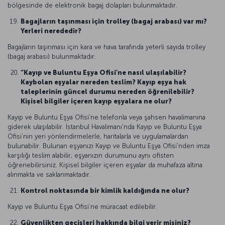
bölgesinde de elektronik bagaj dolapları bulunmaktadır.
Bagajların taşınması için trolley (bagaj arabası) var mı?
Yerleri nerededir?
Bagajların taşınması için kara ve hava tarafında yeterli sayıda trolley
(bagaj arabası) bulunmaktadır.
“Kayıp ve Buluntu Eşya Ofisi’ne nasıl ulaşılabilir?
Kaybolan eşyalar nereden teslim? Kayıp eşya hak
taleplerinin güncel durumu nereden öğrenilebilir?
Kişisel bilgiler içeren kayıp eşyalara ne olur?
Kayıp ve Buluntu Eşya Ofisi’ne telefonla veya şahsen havalimanına
giderek ulaşılabilir. İstanbul Havalimanı'nda Kayıp ve Buluntu Eşya
Ofisi’nin yeri yönlendirmelerle, haritalarla ve uygulamalardan
bulunabilir. Bulunan eşyanızı Kayıp ve Buluntu Eşya Ofisi’nden imza
karşılığı teslim alabilir, eşyanızın durumunu aynı ofisten
öğrenebilirsiniz. Kişisel bilgiler içeren eşyalar da muhafaza altına
alınmakta ve saklanmaktadır.
Kontrol noktasında bir kimlik kaldığında ne olur?
Kayıp ve Buluntu Eşya Ofisi’ne müracaat edilebilir.
Güvenlikten geçişleri hakkında bilgi verir misiniz?