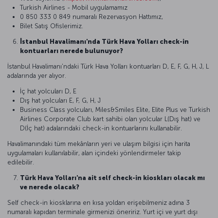
Turkish Airlines - Mobil uygulamamız
0 850 333 0 849 numaralı Rezervasyon Hattımız,
Bilet Satış Ofislerimiz.
İstanbul Havalimanı'nda Türk Hava Yolları check-in
kontuarları nerede bulunuyor?
İstanbul Havalimanı'ndaki Türk Hava Yolları kontuarları D, E, F, G, H, J, L
adalarında yer alıyor.
İç hat yolcuları D, E
Dış hat yolcuları E, F, G, H, J
Business Class yolcuları, Miles&Smiles Elite, Elite Plus ve Turkish
Airlines Corporate Club kart sahibi olan yolcular L(Dış hat) ve
D(İç hat) adalarındaki check-in kontuarlarını kullanabilir.
Havalimanındaki tüm mekânların yeri ve ulaşım bilgisi için harita
uygulamaları kullanılabilir, alan içindeki yönlendirmeler takip
edilebilir.
Türk Hava Yolları'na ait self check-in kioskları olacak mı
ve nerede olacak?
Self check-in kiosklarına en kısa yoldan erişebilmeniz adına 3
numaralı kapıdan terminale girmenizi öneririz. Yurt içi ve yurt dışı