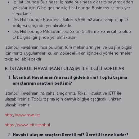
İç Hat Lounge Business: İç hatta business class’ta seyahat eden
yolcular için G bölgesinde İç Hat Lounge Business salonu yer
almaktadır.
Dış Hat Lounge Business: Salon 5.596 m2 alana sahip olup D
bölgesi girişinde yer almaktadır.
Dış Hat Lounge Miles&Smiles: Salon 5.596 m2 alana sahip olup
D bölgesi girişinde yer almaktadır.
İstanbul Havalimanı'nda bulunan tüm mekânların yeri ve ulaşım bilgisi
için harita uygulamaları kullanılabilecek, alan içindeki yönlendirmeler
takip edilebilecektir.
B. İSTANBUL HAVALİMANI ULAŞIM İLE İLGİLİ SORULAR
İstanbul Havalimanı'na nasıl gidebilirim? Toplu taşıma
araçlarının saatleri belli mi?
İstanbul Havalimanı'na şahsi araçlarınız, Taksi, Havaist ve İETT ile
ulaşabilirsiniz. Toplu taşıma için detaylı bilgiye aşağıdaki linkten
ulaşabilirsiniz.
http://www.hava.ist
https://www.iett.istanbul
Havaist ulaşım araçları ücretli mi? Ücretli ise ne kadar?