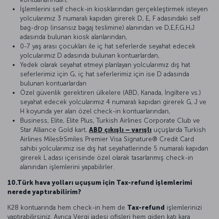
İşlemlerini self check-in kiosklarından gerçekleştirmek isteyen
yolcularımız 3 numaralı kapıdan girerek D, E, F adasındaki self
bag-drop (insansız bagaj teslimine) alanından ve D,E,F,G,H,J
adasında bulunan kiosk alanlarından,
0-7 yaş arası çocukları ile iç hat seferlerde seyahat edecek
yolcularımız D adasında bulunan kontuarlardan,
Yedek olarak seyahat etmeyi planlayan yolcularımız dış hat
seferlerimiz için G, iç hat seferlerimiz için ise D adasında
bulunan kontuarlardan
Özel güvenlik gerektiren ülkelere (ABD, Kanada, İngiltere vs.)
seyahat edecek yolcularımız 4 numaralı kapıdan girerek G, J ve
H koyunda yer alan özel check-in kontuarlarından,
Business, Elite, Elite Plus, Turkish Airlines Corporate Club ve
Star Alliance Gold kart,
ABD çıkışlı – varışlı
uçuşlarda Turkish
Airlines Miles&Smiles Premier Visa Signature® Credit Card
sahibi yolcularımız ise dış hat seyahatlerinde 5 numaralı kapıdan
girerek L adası içerisinde özel olarak tasarlanmış check-in
alanından işlemlerini yapabilirler.
10.Türk hava yolları uçuşum için Tax-refund işlemlerimi
nerede yaptırabilirim?
K28 kontuarında hem check-in hem de
Tax-refund
işlemlerinizi
yaptırabilirsiniz. Ayrıca Vergi iadesi ofisleri hem giden katı kara