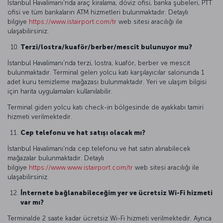
İstanbul Havalimanı'nda araç kiralama, döviz ofisi, banka şubeleri, PTT
ofisi ve tüm bankaların ATM hizmetleri bulunmaktadır. Detaylı
bilgiye
https://www.istairport.com/tr
web sitesi aracılığı ile
ulaşabilirsiniz.
Terzi/lostra/kuaför/berber/mescit bulunuyor mu?
İstanbul Havalimanı'nda terzi, lostra, kuaför, berber ve mescit
bulunmaktadır. Terminal gelen yolcu katı karşılayıcılar salonunda 1
adet kuru temizleme mağazası bulunmaktadır. Yeri ve ulaşım bilgisi
için harita uygulamaları kullanılabilir.
Terminal giden yolcu katı check-in bölgesinde de ayakkabı tamiri
hizmeti verilmektedir.
Cep telefonu ve hat satışı olacak mı?
İstanbul Havalimanı'nda cep telefonu ve hat satın alınabilecek
mağazalar bulunmaktadır. Detaylı
bilgiye
https://www.www.istairport.com/tr
web sitesi aracılığı ile
ulaşabilirsiniz.
İnternete bağlanabileceğim yer ve ücretsiz Wi-Fi hizmeti
var mı?
Terminalde 2 saate kadar ücretsiz Wi-Fi hizmeti verilmektedir. Ayrıca