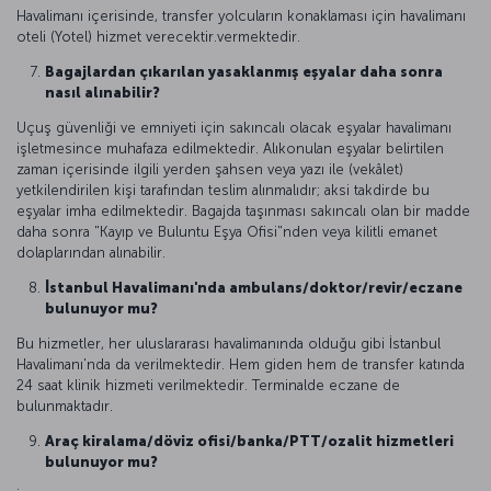
Havalimanı içerisinde, transfer yolcuların konaklaması için havalimanı
oteli (Yotel) hizmet verecektir.vermektedir.
Bagajlardan çıkarılan yasaklanmış eşyalar daha sonra
nasıl alınabilir?
Uçuş güvenliği ve emniyeti için sakıncalı olacak eşyalar havalimanı
işletmesince muhafaza edilmektedir. Alıkonulan eşyalar belirtilen
zaman içerisinde ilgili yerden şahsen veya yazı ile (vekâlet)
yetkilendirilen kişi tarafından teslim alınmalıdır; aksi takdirde bu
eşyalar imha edilmektedir. Bagajda taşınması sakıncalı olan bir madde
daha sonra "Kayıp ve Buluntu Eşya Ofisi"nden veya kilitli emanet
dolaplarından alınabilir.
İstanbul Havalimanı'nda ambulans/doktor/revir/eczane
bulunuyor mu?
Bu hizmetler, her uluslararası havalimanında olduğu gibi İstanbul
Havalimanı'nda da verilmektedir. Hem giden hem de transfer katında
24 saat klinik hizmeti verilmektedir. Terminalde eczane de
bulunmaktadır.
Araç kiralama/döviz ofisi/banka/PTT/ozalit hizmetleri
bulunuyor mu?