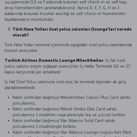
uçuşlarınızda D,E ve F adasında bulunan self check-in ve self bag-
drop hizmetlerinden yararlanabilirsiniz. Ayrıca D, E, F, G, H ve J
adalarında bulunan kiosklar aracılığı ile self check-in hizmetinden
faydalanmanız mümkündür.
Türk Hava Yolları özel yolcu salonları (lounge'lar) nerede
olacak?
Türk Hava Yolları terminal içerisinde aşağıdaki özel yolcu salonlarında
hizmet verecektir.
Turkish Airlines Domestic Lounge Miles&Smiles
: İç hat özel
yolcu salonu erişim sağlayan asansörler İç Hatlar Terminali G6 ve G7
kapısı karşısında yer almaktadır.
İç Hat Özel Yolcu salonuna özel araç ile terminal dışından da giriş
yapılabilmektedir.
Kabin sınıfından bağımsız Miles&Smiles Classic Plus Card sahibi
yolcularımız,
Kabin sınıfından bağımsız Miles& Smiles Elite Card sahibi
yolcularımız 1 misafirleri veya aileleriyle (eş ve çocuk) birlikte,
Kabin sınıfından bağımsız Star Alliance Gold Card sahibi
yolcularımız 1 misafirleriyle birlikte,
Kabin sınıfından bağımsız Star Alliance Lounge Logolu Kart (Paid