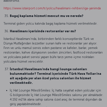
alabilirsiniz.
https://www.istairport.com/tr/yolcu/havalimani-rehberi/iga-yanimda
Bagaj kaplama hizmeti mevcut mu ve nerede?
Terminal giden yolcu katında bagaj kaplama hizmeti verilmektedir.
Havalimanı içerisinde restoranlar var mı?
İstanbul Havalimanı’nda, birbirinden farklı konseptlerde Türk ve
Dünya Mutfağından lezzetler sunan kafe ve restoranlar yer alıyor.
Fırın ve unlu mamul servis eden pastane ve kafeler, barlar, yemek
restoranları, kahve dünyasının sevilen zincirleri, fastfood restoranları
ve yolculara paket servisi yapan büfe tarzı yeme-içme noktaları
yolculara hizmet verecektir.
İstanbul Havalimanı'nda hangi lounge salonları
bulunmaktadır? Terminal içerisinde Türk Hava Yolları'na
ait aşağıda yer alan özel yolcu salonları ile hizmet
verilmektedir.
İç Hat Lounge Miles&Smiles: İç hatta seyahat eden yolcular için
G bölgesinde İç Hat Lounge Miles&Smiles salonu yer almaktadır.
4.192 m2’lik alana sahip salona özel araç ile terminal dışından da
giriş yapılabilmektedir.