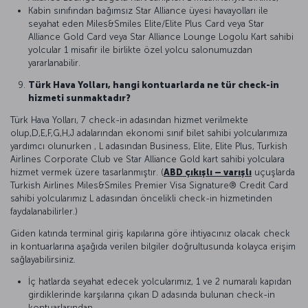
Kabin sınıfından bağımsız Star Alliance üyesi havayolları ile
seyahat eden Miles&Smiles Elite/Elite Plus Card veya Star
Alliance Gold Card veya Star Alliance Lounge Logolu Kart sahibi
yolcular 1 misafir ile birlikte özel yolcu salonumuzdan
yararlanabilir.
Türk Hava Yolları, hangi kontuarlarda ne tür check-in
hizmeti sunmaktadır?
Türk Hava Yolları, 7 check-in adasından hizmet verilmekte
olup,D,E,F,G,H,J adalarından ekonomi sınıf bilet sahibi yolcularımıza
yardımcı olunurken , L adasından Business, Elite, Elite Plus, Turkish
Airlines Corporate Club ve Star Alliance Gold kart sahibi yolculara
hizmet vermek üzere tasarlanmıştır. (
ABD çıkışlı – varışlı
uçuşlarda
Turkish Airlines Miles&Smiles Premier Visa Signature® Credit Card
sahibi yolcularımız L adasından öncelikli check-in hizmetinden
faydalanabilirler.)
Giden katında terminal giriş kapılarına göre ihtiyacınız olacak check
in kontuarlarına aşağıda verilen bilgiler doğrultusunda kolayca erişim
sağlayabilirsiniz.
İç hatlarda seyahat edecek yolcularımız, 1 ve 2 numaralı kapıdan
girdiklerinde karşılarına çıkan D adasında bulunan check-in
kontuarlarından,