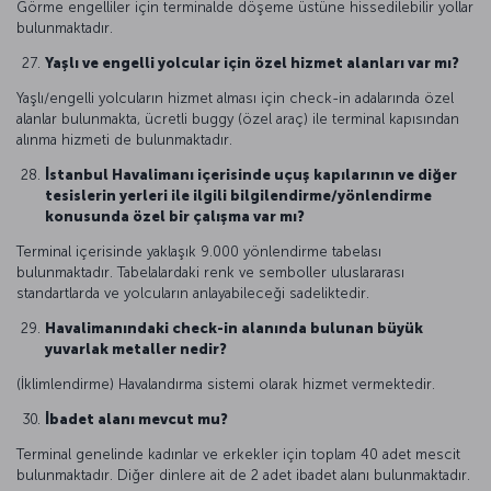
Görme engelliler için terminalde döşeme üstüne hissedilebilir yollar
bulunmaktadır.
Yaşlı ve engelli yolcular için özel hizmet alanları var mı?
Yaşlı/engelli yolcuların hizmet alması için check-in adalarında özel
alanlar bulunmakta, ücretli buggy (özel araç) ile terminal kapısından
alınma hizmeti de bulunmaktadır.
İstanbul Havalimanı içerisinde uçuş kapılarının ve diğer
tesislerin yerleri ile ilgili bilgilendirme/yönlendirme
konusunda özel bir çalışma var mı?
Terminal içerisinde yaklaşık 9.000 yönlendirme tabelası
bulunmaktadır. Tabelalardaki renk ve semboller uluslararası
standartlarda ve yolcuların anlayabileceği sadeliktedir.
Havalimanındaki check-in alanında bulunan büyük
yuvarlak metaller nedir?
(İklimlendirme) Havalandırma sistemi olarak hizmet vermektedir.
İbadet alanı mevcut mu?
Terminal genelinde kadınlar ve erkekler için toplam 40 adet mescit
bulunmaktadır. Diğer dinlere ait de 2 adet ibadet alanı bulunmaktadır.