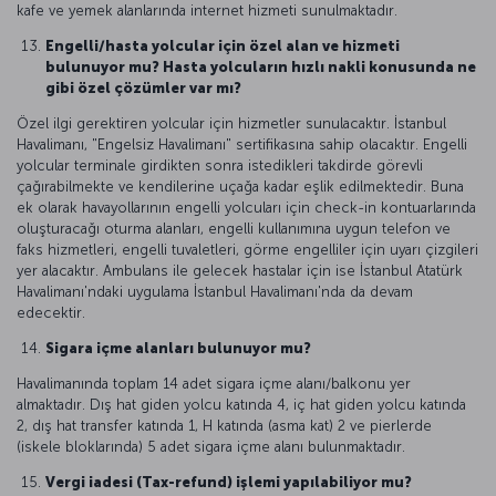
kafe ve yemek alanlarında internet hizmeti sunulmaktadır.
Engelli/hasta yolcular için özel alan ve hizmeti
bulunuyor mu? Hasta yolcuların hızlı nakli konusunda ne
gibi özel çözümler var mı?
Özel ilgi gerektiren yolcular için hizmetler sunulacaktır. İstanbul
Havalimanı, "Engelsiz Havalimanı" sertifikasına sahip olacaktır. Engelli
yolcular terminale girdikten sonra istedikleri takdirde görevli
çağırabilmekte ve kendilerine uçağa kadar eşlik edilmektedir. Buna
ek olarak havayollarının engelli yolcuları için check-in kontuarlarında
oluşturacağı oturma alanları, engelli kullanımına uygun telefon ve
faks hizmetleri, engelli tuvaletleri, görme engelliler için uyarı çizgileri
yer alacaktır. Ambulans ile gelecek hastalar için ise İstanbul Atatürk
Havalimanı'ndaki uygulama İstanbul Havalimanı'nda da devam
edecektir.
Sigara içme alanları bulunuyor mu?
Havalimanında toplam 14 adet sigara içme alanı/balkonu yer
almaktadır. Dış hat giden yolcu katında 4, iç hat giden yolcu katında
2, dış hat transfer katında 1, H katında (asma kat) 2 ve pierlerde
(iskele bloklarında) 5 adet sigara içme alanı bulunmaktadır.
Vergi iadesi (Tax-refund) işlemi yapılabiliyor mu?