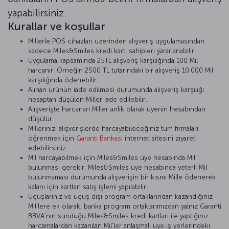
yapabilirsiniz.
Kurallar ve koşullar
Millerle POS cihazları üzerinden alışveriş uygulamasından
sadece Miles&Smiles kredi kartı sahipleri yararlanabilir.
Uygulama kapsamında 25TL alışveriş karşılığında 100 Mil
harcanır. Örneğin 2500 TL tutarındaki bir alışveriş 10.000 Mil
karşılığında ödenebilir.
Alınan ürünün iade edilmesi durumunda alışveriş karşılığı
hesaptan düşülen Miller iade edilebilir.
Alışverişte harcanan Miller anlık olarak üyenin hesabından
düşülür.
Millerinizi alışverişlerde harcayabileceğiniz tüm firmaları
öğrenmek için
Garanti Bankası
internet sitesini ziyaret
edebilirsiniz.
Mil harcayabilmek için Miles&Smiles üye hesabında Mil
bulunması gerekir. Miles&Smiles üye hesabında yeterli Mil
bulunmaması durumunda alışverişin bir kısmı Mille ödenerek
kalanı için karttan satış işlemi yapılabilir.
Uçuşlarınız ve uçuş dışı program ortaklarından kazandığınız
Mil'lere ek olarak, banka program ortaklarımızdan yalnız Garanti
BBVA’nın sunduğu Miles&Smiles kredi kartları ile yaptığınız
harcamalardan kazanılan Mil'ler anlaşmalı üye iş yerlerindeki