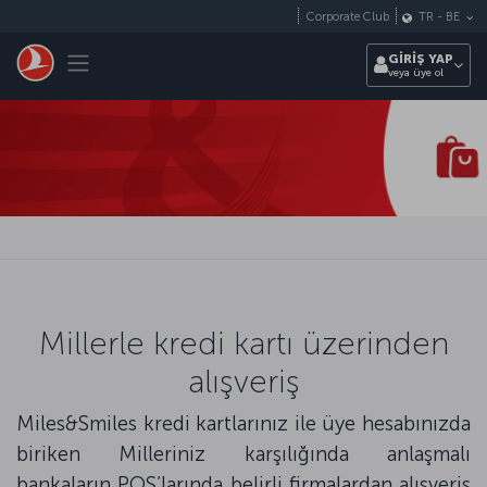
Skip to main content
Corporate Club
TR
-
BE
Toggle navigation
GİRİŞ YAP
veya üye ol
Millerle kredi kartı üzerinden
alışveriş
Miles&Smiles kredi kartlarınız ile üye hesabınızda
biriken Milleriniz karşılığında anlaşmalı
bankaların POS’larında belirli firmalardan alışveriş