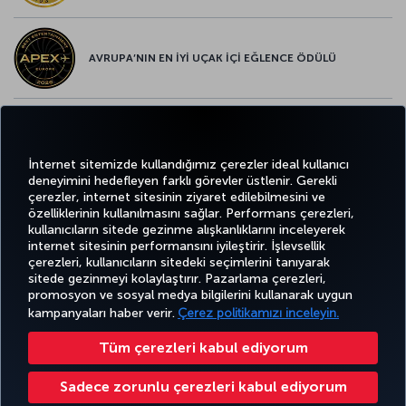
AVRUPA’NIN EN İYİ UÇAK İÇİ EĞLENCE ÖDÜLÜ
AVRUPA’NIN EN İYİ YİYECEK ve İÇECEK ÖDÜLÜ
İnternet sitemizde kullandığımız çerezler ideal kullanıcı
deneyimini hedefleyen farklı görevler üstlenir. Gerekli
çerezler, internet sitesinin ziyaret edilebilmesini ve
özelliklerinin kullanılmasını sağlar. Performans çerezleri,
kullanıcıların sitede gezinme alışkanlıklarını inceleyerek
Twitter
Facebook
Instagram
Youtube
LinkedIn
Tiktok
Blog
Pinterest
What
internet sitesinin performansını iyileştirir. İşlevsellik
çerezleri, kullanıcıların sitedeki seçimlerini tanıyarak
sitede gezinmeyi kolaylaştırır. Pazarlama çerezleri,
BİLET
FIRSATLAR
TURKISH
promosyon ve sosyal medya bilgilerini kullanarak uygun
AL VE
DENEYİM
VE UÇUŞ
YARDIM
AIRLINES
MILES&SMILES
YÖNET
NOKTALARI
HOLIDAYS
kampanyaları haber verir.
Çerez politikamızı inceleyin.
Tüm çerezleri kabul ediyorum
Bilgi Toplumu Hizmetleri
Erişilebilirlik
Gizlilik ve Çerez Politikası
Yasal Uyarı
Yolcu Hakları
Sadece zorunlu çerezleri kabul ediyorum
Çerez Ayarlarını Değiştir
32 0 2 620 0 849