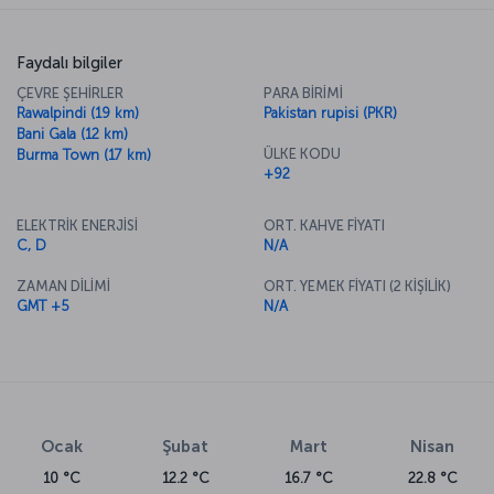
Faydalı bilgiler
ÇEVRE ŞEHİRLER
PARA BİRİMİ
Rawalpindi (19 km)
Pakistan rupisi (PKR)
Bani Gala (12 km)
ÜLKE KODU
Burma Town (17 km)
+92
ELEKTRİK ENERJİSİ
ORT. KAHVE FİYATI
C, D
N/A
ZAMAN DİLİMİ
ORT. YEMEK FİYATI (2 KİŞİLİK)
GMT +5
N/A
Ocak
Şubat
Mart
Nisan
10 °C
12.2 °C
16.7 °C
22.8 °C