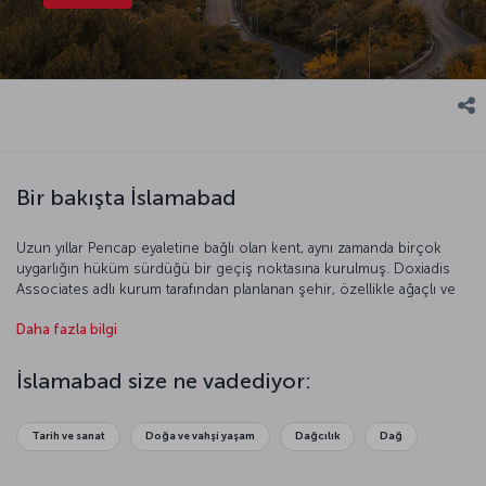
Bir bakışta İslamabad
Uzun yıllar Pencap eyaletine bağlı olan kent, aynı zamanda birçok
uygarlığın hüküm sürdüğü bir geçiş noktasına kurulmuş. Doxiadis
Associates adlı kurum tarafından planlanan şehir, özellikle ağaçlı ve
geniş caddeleriyle ön plana çıkıyor. Pakistan’ın en önemli kültür
Daha fazla bilgi
merkezi İslamabad’ı keşfetmek için geç kalmayın.
İslamabad size ne vadediyor:
Tarih ve sanat
Doğa ve vahşi yaşam
Dağcılık
Dağ