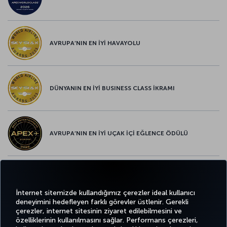
AVRUPA’NIN EN İYİ HAVAYOLU
DÜNYANIN EN İYİ BUSINESS CLASS İKRAMI
AVRUPA’NIN EN İYİ UÇAK İÇİ EĞLENCE ÖDÜLÜ
AVRUPA’NIN EN İYİ YİYECEK ve İÇECEK ÖDÜLÜ
İnternet sitemizde kullandığımız çerezler ideal kullanıcı
deneyimini hedefleyen farklı görevler üstlenir. Gerekli
çerezler, internet sitesinin ziyaret edilebilmesini ve
özelliklerinin kullanılmasını sağlar. Performans çerezleri,