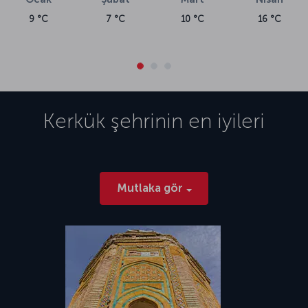
9 °C
7 °C
10 °C
16 °C
Kerkük
şehrinin en iyileri
Mutlaka gör