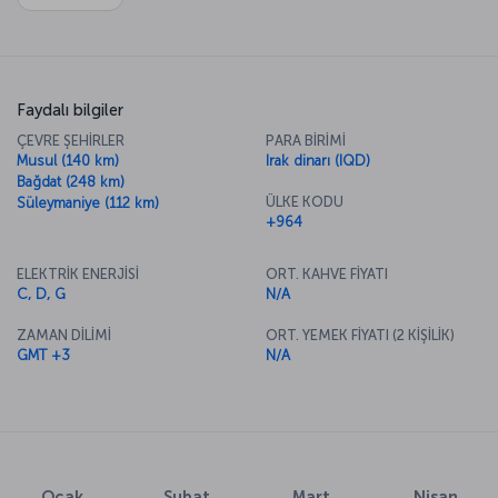
Faydalı bilgiler
ÇEVRE ŞEHİRLER
PARA BİRİMİ
Musul (140 km)
Irak dinarı (IQD)
Bağdat (248 km)
ÜLKE KODU
Süleymaniye (112 km)
+964
ELEKTRİK ENERJİSİ
ORT. KAHVE FİYATI
C, D, G
N/A
ZAMAN DİLİMİ
ORT. YEMEK FİYATI (2 KİŞİLİK)
GMT +3
N/A
Ocak
Şubat
Mart
Nisan