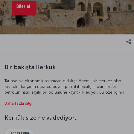
Bilet al
Bir bakışta Kerkük
Tarihsel ve ekonomik bakımdan oldukça önemli bir merkez olan
Kerkük, dünyanın üçüncü büyük petrol ihracatçısı olan Irak’ta
petrolün hatırı sayılır bir bölümüne kaynaklık ediyor. Bu özelliğinin
yanında şehir, bölgenin en önemli kültürel merkezlerinden biri. Düz
Daha fazla bilgi
bir ova üzerine kurulmuş Kerkük’ün ortasından geçen Hassa Çayı,
kenti Eskiyaka ve Koryayak olmak üzere ikiye ayırıyor. Şehrin dini
mabetleri, milattan önceye uzanan tarihi yapıları ve kendine has
Kerkük size ne vadediyor:
gastronomi kültürü, bir solukta keşfedilmeyi kuşkusuz hak ediyor.
Tarih ve sanat