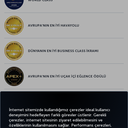
AVRUPA’NIN EN İYİ HAVAYOLU
DÜNYANIN EN İYİ BUSINESS CLASS İKRAMI
AVRUPA’NIN EN İYİ UÇAK İÇİ EĞLENCE ÖDÜLÜ
AVRUPA’NIN EN İYİ YİYECEK ve İÇECEK ÖDÜLÜ
İnternet sitemizde kullandığımız çerezler ideal kullanıcı
deneyimini hedefleyen farklı görevler üstlenir. Gerekli
çerezler, internet sitesinin ziyaret edilebilmesini ve
özelliklerinin kullanılmasını sağlar. Performans çerezleri,