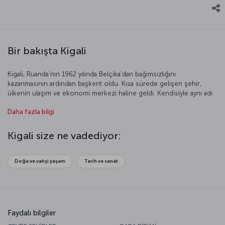
Bir bakışta Kigali
Kigali, Ruanda’nın 1962 yılında Belçika’dan bağımsızlığını
kazanmasının ardından başkent oldu. Kısa sürede gelişen şehir,
ülkenin ulaşım ve ekonomi merkezi haline geldi. Kendisiyle aynı adı
taşıyan dağın üzerinde kurulan Kigali, her köşesinde doğanın tüm
Daha fazla bilgi
saflığını hissettiriyor. Ülke tropik kuşakta olmasına rağmen, Kigali
bulunduğu yükseklik nedeniyle ılıman bir ilkime sahip. Diğer Afrika
şehirleri arasında temizliği ve güvenli olmasıyla öne çıkan Kigali
Kigali size ne vadediyor:
turuna çıkmaya hazırsanız başlayalım.
Doğa ve vahşi yaşam
Tarih ve sanat
Faydalı bilgiler