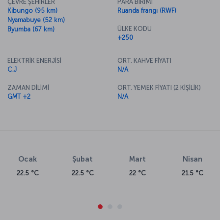
ÇEVRE ŞEHİRLER
PARA BİRİMİ
Kibungo (95 km)
Ruanda frangı (RWF)
Nyamabuye (52 km)
ÜLKE KODU
Byumba (67 km)
+250
ELEKTRİK ENERJİSİ
ORT. KAHVE FİYATI
C,J
N/A
ZAMAN DİLİMİ
ORT. YEMEK FİYATI (2 KİŞİLİK)
GMT +2
N/A
Ocak
Şubat
Mart
Nisan
22.5 °C
22.5 °C
22 °C
21.5 °C