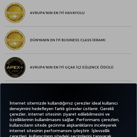
AVRUPA’NIN EN İYİ HAVAYOLU
DÜNYANIN EN İYİ BUSINESS CLASS İKRAMI
AVRUPA’NIN EN İYİ UÇAK İÇİ EĞLENCE ÖDÜLÜ
AVRUPA’NIN EN İYİ YİYECEK ve İÇECEK ÖDÜLÜ
İnternet sitemizde kullandığımız çerezler ideal kullanıcı
deneyimini hedefleyen farklı görevler üstlenir. Gerekli
çerezler, internet sitesinin ziyaret edilebilmesini ve
özelliklerinin kullanılmasını sağlar. Performans çerezleri,
kullanıcıların sitede gezinme alışkanlıklarını inceleyerek
Twitter
Facebook
Instagram
Youtube
LinkedIn
Tiktok
Blog
Pinterest
What
internet sitesinin performansını iyileştirir. İşlevsellik
çerezleri, kullanıcıların sitedeki seçimlerini tanıyarak