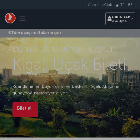
Skip to main content
Corporate Club
TR
-
BE
Toggle navigation
GİRİŞ YAP
veya üye ol
Tüm uçuş noktalarını gör
DÜNYA DAHA BÜYÜK. KEŞFET.
Kigali Uçak Bileti
Ruanda’nın en büyük şehri ve başkenti Kigali, Afrika’nın
güneydoğusunda yer alıyor.
Bilet al