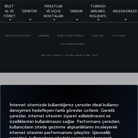
BİLET
FIRSATLAR
TURKISH
AL VE
DENEYİM
VE UÇUŞ
YARDIM
AIRLINES
MILES&SMILES
YÖNET
NOKTALARI
HOLIDAYS
Bilgi Toplumu Hizmetleri
Erişilebilirlik
Gizlilik ve Çerez Politikası
Yasal Uyarı
Yolcu Hakları
Çerez Ayarlarını Değiştir
Türk Hava Yolları A.O. Her hakkı saklıdır. © 1996 - 2025
İnternet sitemizde kullandığımız çerezler ideal kullanıcı
deneyimini hedefleyen farklı görevler üstlenir. Gerekli
çerezler, internet sitesinin ziyaret edilebilmesini ve
özelliklerinin kullanılmasını sağlar. Performans çerezleri,
kullanıcıların sitede gezinme alışkanlıklarını inceleyerek
internet sitesinin performansını iyileştirir. İşlevsellik