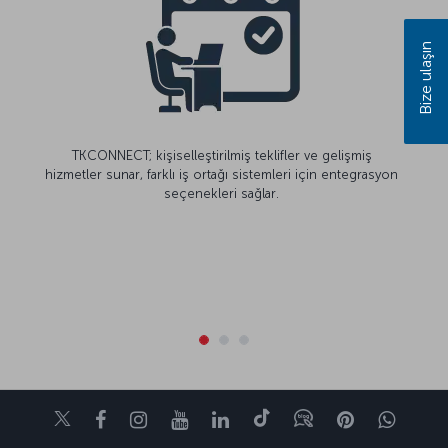
Bize ulaşın
TKCONNECT; kişiselleştirilmiş teklifler ve gelişmiş
hizmetler sunar, farklı iş ortağı sistemleri için entegrasyon
seçenekleri sağlar.
Twitter
Facebook
Instagram
Youtube
LinkedIn
Tiktok
Blog
Pinterest
What