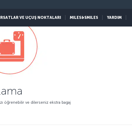
IRSATLAR VE UÇUŞ NOKTALARI
MILES&SMILES
YARDIM
plama
ı öğrenebilir ve dilerseniz ekstra bagaj