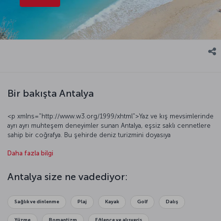
Bir bakışta Antalya
<p xmlns="http://www.w3.org/1999/xhtml">Yaz ve kış mevsimlerinde
ayrı ayrı muhteşem deneyimler sunan Antalya, eşsiz saklı cennetlere
sahip bir coğrafya. Bu şehirde deniz turizmini doyasıya
yaşayabileceğiniz gibi sezonu açılınca Saklıkent’te kayak yapmaya da
Daha fazla bilgi
gidebilirsiniz. Köprülü Kanyon’da doğayla iç içe bir rafting turuna
katılabilir, kentin müzelerinde görkemli geçmişin izlerini
sürebilirsiniz. Arkeolojiden ve tarihten hoşlanıyorsanız Antalya sizin
Antalya size ne vadediyor:
için de pek çok sürprizi olan bir kent. Kentin sınırları içinde Perge,
Side, Phaselis, Olympos, Termessos gibi <a
href="https://blog.turkishairlines.com/tr/turkiyedeki-antik-kentler/"
Sağlık ve dinlenme
Plaj
Kayak
Golf
Dalış
target="_blank">Türkiye’nin en önemli antik kentleri</a> yer alıyor.
Hemen bir Antalya uçak bileti alarak hazırlıklarına başlayacağınız bu
Yüzme
Romantizm
Eğlence ve alışveriş