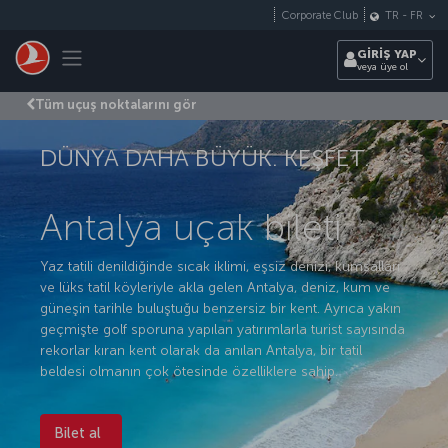
Skip to main content
Corporate Club
TR
-
FR
Toggle navigation
GİRİŞ YAP
veya üye ol
Tüm uçuş noktalarını gör
DÜNYA DAHA BÜYÜK. KEŞFET.
Antalya uçak bileti
Yaz tatili denildiğinde sıcak iklimi, eşsiz denizi, kumsalları
ve lüks tatil köyleriyle akla gelen Antalya, deniz, kum ve
güneşin tarihle buluştuğu benzersiz bir kent. Ayrıca yakın
geçmişte golf sporuna yapılan yatırımlarla turist sayısında
rekorlar kıran kent olarak da anılan Antalya, bir tatil
beldesi olmanın çok ötesinde özelliklere sahip.
Bilet al