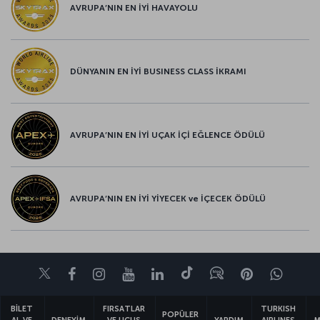
AVRUPA’NIN EN İYİ HAVAYOLU
DÜNYANIN EN İYİ BUSINESS CLASS İKRAMI
AVRUPA’NIN EN İYİ UÇAK İÇİ EĞLENCE ÖDÜLÜ
AVRUPA’NIN EN İYİ YİYECEK ve İÇECEK ÖDÜLÜ
Twitter
Facebook
Instagram
Youtube
LinkedIn
Tiktok
Blog
Pinterest
What
BİLET
FIRSATLAR
TURKISH
POPÜLER