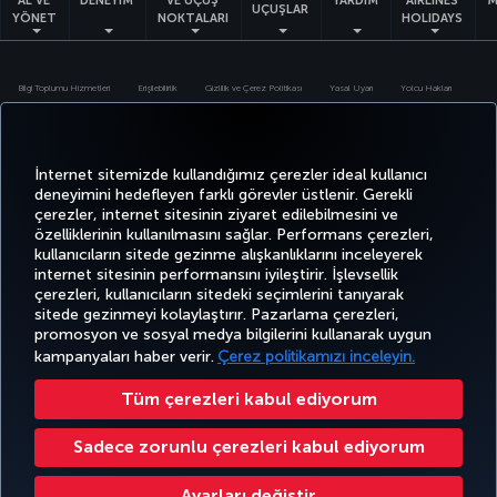
AL VE
DENEYİM
VE UÇUŞ
YARDIM
AIRLINES
M
UÇUŞLAR
YÖNET
NOKTALARI
HOLIDAYS
Bilgi Toplumu Hizmetleri
Erişilebilirlik
Gizlilik ve Çerez Politikası
Yasal Uyarı
Yolcu Hakları
Çerez Ayarlarını Değiştir
Türk Hava Yolları A.O. Her hakkı saklıdır. © 1996 - 2025
İnternet sitemizde kullandığımız çerezler ideal kullanıcı
deneyimini hedefleyen farklı görevler üstlenir. Gerekli
çerezler, internet sitesinin ziyaret edilebilmesini ve
özelliklerinin kullanılmasını sağlar. Performans çerezleri,
kullanıcıların sitede gezinme alışkanlıklarını inceleyerek
internet sitesinin performansını iyileştirir. İşlevsellik
çerezleri, kullanıcıların sitedeki seçimlerini tanıyarak
sitede gezinmeyi kolaylaştırır. Pazarlama çerezleri,
promosyon ve sosyal medya bilgilerini kullanarak uygun
kampanyaları haber verir.
Çerez politikamızı inceleyin.
Tüm çerezleri kabul ediyorum
Sadece zorunlu çerezleri kabul ediyorum
Ayarları değiştir