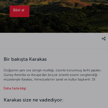
Bilet al
Bir bakışta Karakas
Doğasının yanı sıra zengin mutfağı, özenle korunmuş tarihi yapıları,
Güney Amerika ve Avrupa’dan birçok önemli eserin sergilendiği
müzeleriyle Karakas, Venezuela’nın sanat ve kültür başkenti. 19.
yüzyıla kadar İspanyol sömürgesi olan Venezuela’nın tarihi iniş
Daha fazla bilgi
çıkışlarla dolu. Ülkenin kurucu ve kurtarıcı lideri, “El Libertador”
(Kurtarıcı) lakaplı Simon Bolivar’ın etkisi Karakas yapılarında ve
sokaklarında hissediliyor.
Karakas size ne vadediyor: