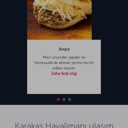
Arepa
Mısır unundan yapılan ve
Venezuela’da ekmek yerine tercih
edilen lezzet.
Daha fazla bilgi
Karakas Havalimanı ulaşım