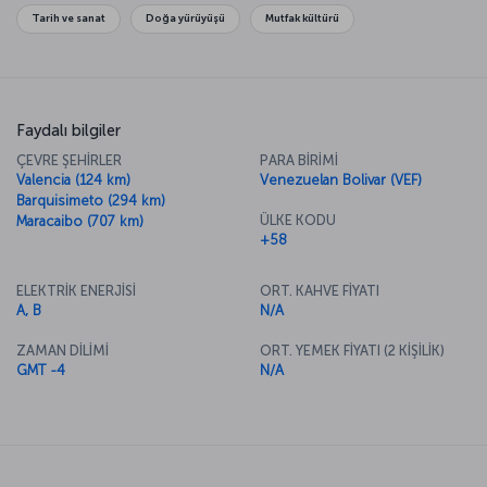
Tarih ve sanat
Doğa yürüyüşü
Mutfak kültürü
Faydalı bilgiler
ÇEVRE ŞEHİRLER
PARA BİRİMİ
Valencia (124 km)
Venezuelan Bolivar (VEF)
Barquisimeto (294 km)
ÜLKE KODU
Maracaibo (707 km)
+58
ELEKTRİK ENERJİSİ
ORT. KAHVE FİYATI
A, B
N/A
ZAMAN DİLİMİ
ORT. YEMEK FİYATI (2 KİŞİLİK)
GMT -4
N/A