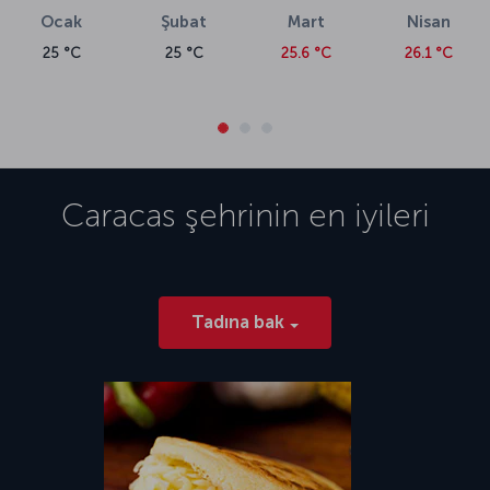
Ocak
Şubat
Mart
Nisan
25 °C
25 °C
25.6 °C
26.1 °C
Caracas
şehrinin en iyileri
Tadına bak