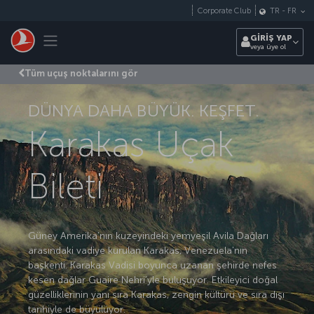
Skip to main content
Corporate Club
TR
-
FR
Toggle navigation
GİRİŞ YAP
veya üye ol
Tüm uçuş noktalarını gör
DÜNYA DAHA BÜYÜK. KEŞFET.
Karakas Uçak
Bileti
Güney Amerika’nın kuzeyindeki yemyeşil Avila Dağları
arasındaki vadiye kurulan Karakas, Venezuela’nın
başkenti. Karakas Vadisi boyunca uzanan şehirde nefes
kesen dağlar Guaire Nehri’yle buluşuyor. Etkileyici doğal
güzelliklerinin yanı sıra Karakas, zengin kültürü ve sıra dışı
tarihiyle de büyülüyor.