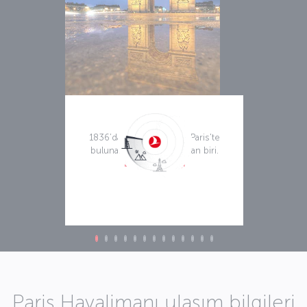
Zafer Takı
1836’da tamamlanan tak, Paris'te
bulunan en ünlü anıtlardan biri.
Daha fazla bilgi
Paris Havalimanı ulaşım bilgileri