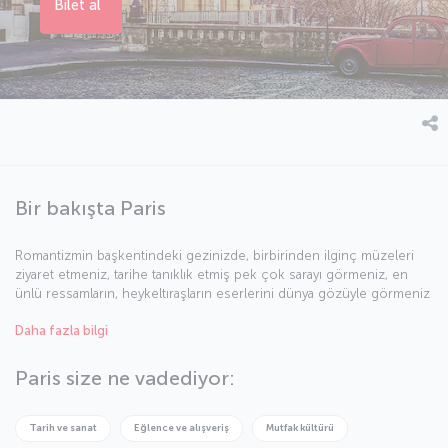
Bilet al
Bir bakışta Paris
Romantizmin başkentindeki gezinizde, birbirinden ilginç müzeleri
ziyaret etmeniz, tarihe tanıklık etmiş pek çok sarayı görmeniz, en
ünlü ressamların, heykeltıraşların eserlerini dünya gözüyle görmeniz
kısacası kültür ve sanatla dolu zamanlar geçirmeniz mümkün.
Daha fazla bilgi
Gündüzü ayrı, gecesi ayrı güzel olan Paris’in bir “ışıklar kenti”
olduğunu unutmayın. Bırakın Paris sizi de ışıklarıyla, eğlencesiyle,
sanatıyla, mimarisiyle ve elbette tadına doyulmayan Fransız
Paris size ne vadediyor:
yemekleriyle büyülesin.
Tarih ve sanat
Eğlence ve alışveriş
Mutfak kültürü