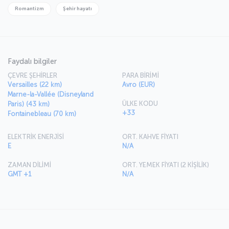
Romantizm
Şehir hayatı
Faydalı bilgiler
ÇEVRE ŞEHİRLER
PARA BİRİMİ
Versailles (22 km)
Avro (EUR)
Marne-la-Vallée (Disneyland
ÜLKE KODU
Paris) (43 km)
+33
Fontainebleau (70 km)
ELEKTRİK ENERJİSİ
ORT. KAHVE FİYATI
E
N/A
ZAMAN DİLİMİ
ORT. YEMEK FİYATI (2 KİŞİLİK)
GMT +1
N/A