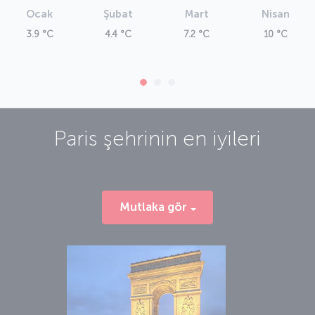
Ocak
Şubat
Mart
Nisan
3.9 °C
4.4 °C
7.2 °C
10 °C
Paris
şehrinin en iyileri
Mutlaka gör