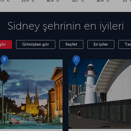
8.3 °C
15.6 °C
12.8 °C
11.7 °C
12.8 °C
15 °
Smith Havalimanı’na tren, otobüs, taksi ve araç
ve doğanın farklı unsurlarını bir potada eriten bu
i bir Sidney uçak bileti alın.
Sidney
şehrinin en iyileri
gör
Gitmişken gör
Keşfet
En iyiler
Tad
B
C