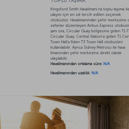
TOPLU TAŞIMA:
Kingsford Smith Havalimanı'na toplu taşıma il
ulaşım için en sık tercih edilen seçenek
otobüstür. Havalimanından şehir merkezine d
seferler düzenleyen Airbus Express otobüsl
yanı sıra, Circular Quay bölgesine giden T1-
Circular Quay, Central Station’a giden T1 Cen
Town Hall’a fiden T3 Town Hall otobüsleri
kullanılabilir. Ayrıca Sidney Metrosu ile hava
limanından şehir merkezine direkt olarak
ulaşılabilir.
Havalimanından ortalama süre:
N/A
Havalimanından uzaklık:
N/A