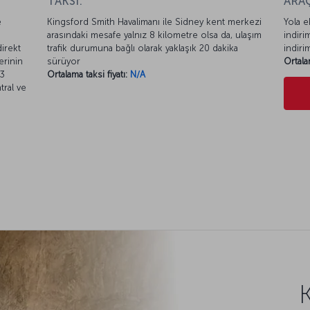
TAKSİ:
ARAÇ
e
Kingsford Smith Havalimanı ile Sidney kent merkezi
Yola e
arasındaki mesafe yalnız 8 kilometre olsa da, ulaşım
indiri
irekt
trafik durumuna bağlı olarak yaklaşık 20 dakika
indiri
erinin
sürüyor
Ortala
T3
Ortalama taksi fiyatı:
N/A
tral ve