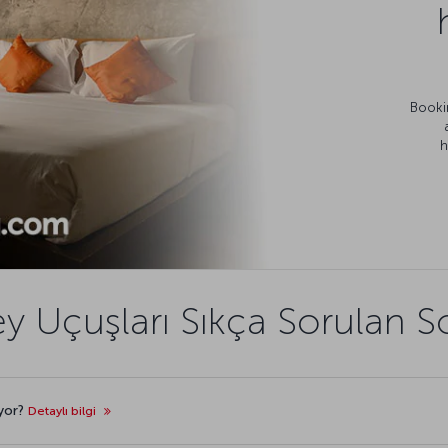
Bookin
h
y Uçuşları Sıkça Sorulan S
üyor?
Detaylı bilgi