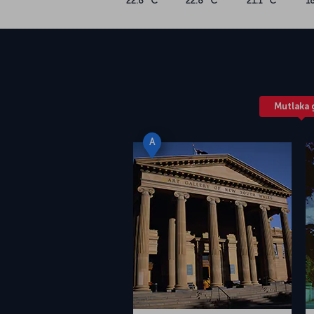
22.8 °C
22.8 °C
21.1 °C
1
merkezine 8 kilometre mesafedeki Kingsford 
kiralama yoluyla ulaşılabiliyor. Modern yaşam 
sıra dışı Avustralya kentini keşfetmek için şimd
Mutlaka 
A