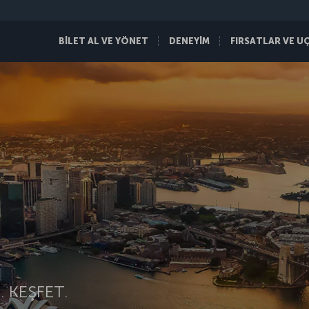
BİLET AL VE YÖNET
DENEYİM
FIRSATLAR VE U
 KEŞFET.