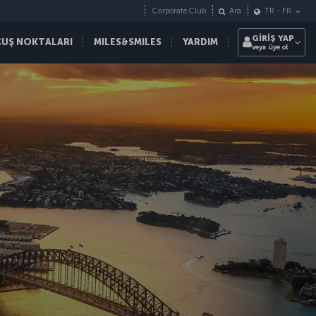
Corporate Club
Ara
TR
-
FR
GİRİŞ YAP
ÇUŞ NOKTALARI
MILES&SMILES
YARDIM
veya üye ol