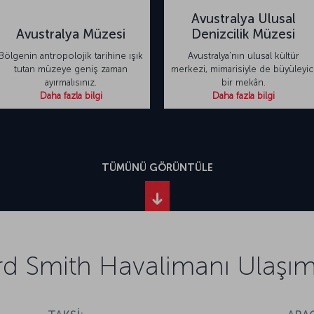
Avustralya Ulusal
Avustralya Müzesi
Denizcilik Müzesi
Bölgenin antropolojik tarihine ışık
Avustralya'nın ulusal kültür
tutan müzeye geniş zaman
merkezi, mimarisiyle de büyüleyic
ayırmalısınız.
bir mekân.
Daha fazla bilgi
Daha fazla bilgi
TÜMÜNÜ GÖRÜNTÜLE
d Smith Havalimanı Ulaşım 