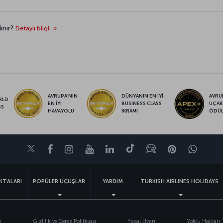
ınır?
Detaylı bilgi
AVRUPA’NIN
DÜNYANIN EN İYİ
AVRUP
RLD
EN İYİ
BUSINESS CLASS
UÇAK
SS
HAVAYOLU
İKRAMI
ÖDÜ
Twitter
Facebook
Instagram
Youtube
LinkedIn
Tiktok
Blog
Pinterest
What
KTALARI
POPÜLER UÇUŞLAR
YARDIM
TURKISH AIRLINES HOLIDAYS
k
Gizlilik ve Çerez Politikası
Yasal Uyarı
Yolcu Hakları