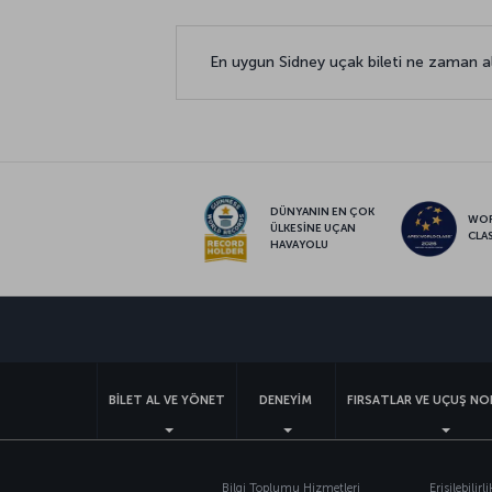
En uygun Sidney uçak bileti ne zaman al
DÜNYANIN EN ÇOK
WO
ÜLKESİNE UÇAN
CLA
HAVAYOLU
BİLET AL VE YÖNET
DENEYİM
FIRSATLAR VE UÇUŞ NO
Bilgi Toplumu Hizmetleri
Erişilebilirli