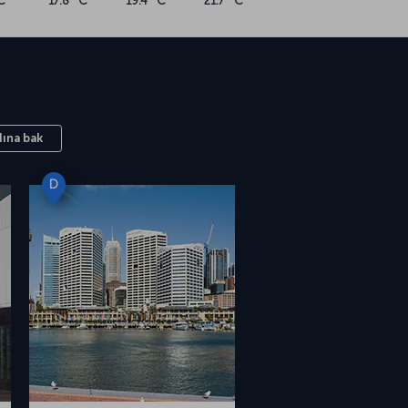
C
17.8 °C
19.4 °C
21.7 °C
ına bak
D