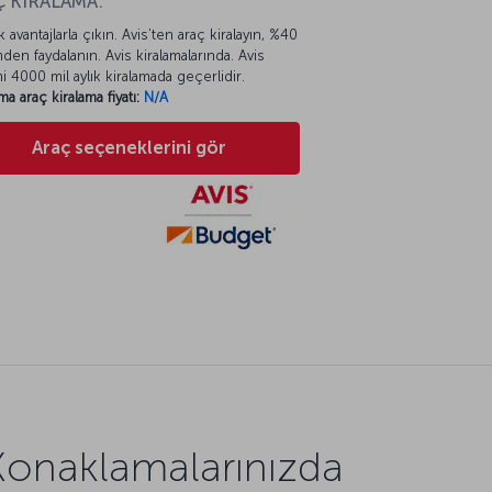
 KİRALAMA:
k avantajlarla çıkın. Avis’ten araç kiralayın, %40
mden faydalanın. Avis kiralamalarında. Avis
mi 4000 mil aylık kiralamada geçerlidir.
ma araç kiralama fiyatı:
N/A
Araç seçeneklerini gör
Konaklamalarınızda