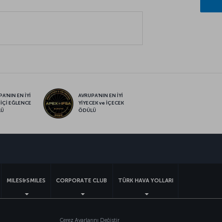
A’NIN EN İYİ
AVRUPA’NIN EN İYİ
 İÇİ EĞLENCE
YİYECEK ve İÇECEK
LÜ
ÖDÜLÜ
sapp
MILES&SMILES
CORPORATE CLUB
TÜRK HAVA YOLLARI
Çerez Ayarlarını Değiştir