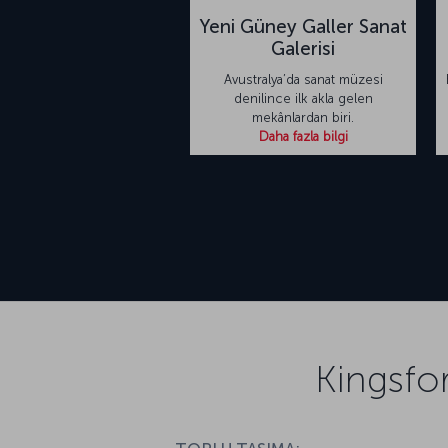
Yeni Güney Galler Sanat
Galerisi
Avustralya’da sanat müzesi
denilince ilk akla gelen
mekânlardan biri.
Daha fazla bilgi
Kingsfor