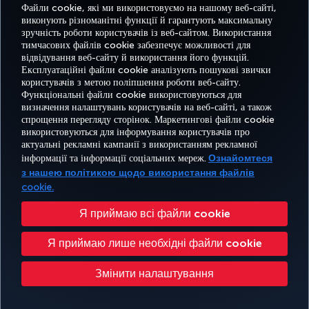
Файли cookie, які ми використовуємо на нашому веб-сайті,
Change management guideline
Read more
виконують різноманітні функції й гарантують максимальну
зручність роботи користувачів із веб-сайтом. Використання
тимчасових файлів cookie забезпечує можливості для
відвідування веб-сайту й використання його функцій.
Експлуатаційні файли cookie аналізують пошукові звички
користувачів з метою поліпшення роботи веб-сайту.
Функціональні файли cookie використовуються для
Facebook
Twitter
Instagram
YouTube
LinkedIn
Tiktok
Блог
Pinterest
What
визначення налаштувань користувачів на веб-сайті, а також
спрощення перегляду сторінок. Маркетингові файли cookie
використовуються для інформування користувачів про
БРОНЮВАННЯ
ПРОПОЗИЦІЇ
актуальні рекламні кампанії з використанням рекламної
ТА КЕРУВАННЯ
ВРАЖЕННЯ
ТА
ДОВІДКА
MILES&SMILES
інформації та інформації соціальних мереж.
Ознайомтеся
БРОНЮВАННЯМ
НАПРЯМКИ
з нашею політикою щодо використання файлів
cookie.
Доступність
Політика конфіденційності та використання файлів cookie
Офіційне повідомлення
Я приймаю всі файли cookie
Права пасажирів
Змінити налаштування файлів cookie
Я приймаю лише необхідні файли cookie
План обслуговування клієнтів Міністерства транспорту США
Права суб'єктів даних ЄС
Змінити налаштування
Авторське право Turkish Airlines © 1996–2026