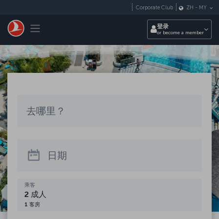
跳转到主要内容
Corporate Club
ZH
-
MY
Toggle navigation
登录
or become a member
去哪里？
去哪里？
查看所有目的地
日期
乘客
2
成人
1
客房