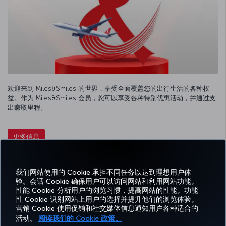
欢迎来到 Miles&Smiles 的世界，享受全面覆盖您的出行生活的各种权
益。作为 Miles&Smiles 会员，您可以享受各种特别优惠活动，并通过支
出赚取里程。
更多信息
我们网站使用的 Cookie 承担不同任务以达到理想用户体
Facebook
Twitter
Instagram
YouTube
领英
抖音
博客
Pinterest
What
验。会话 Cookie 确保用户可以访问网站和利用网站功能。
性能 Cookie 分析用户的浏览习惯，提高网站的性能。功能
性 Cookie 识别网站上用户的选择并提升他们的浏览体验。
预订
体
优惠和
帮
CORPORATE
TURKISH
和管
营销 Cookie 使用促销和社交媒体信息通知用户各种适合的
Miles&Smiles
验
目的地
助
CLUB
AIRLINES
理
活动。
阅读我们的 Cookie 政策。