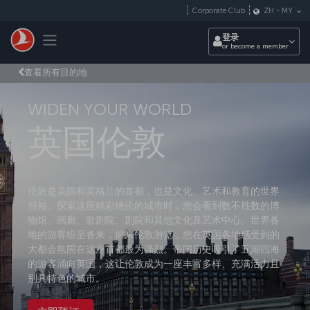
跳转到主要内容
Corporate Club
ZH
-
MY
Toggle navigation
登录
or become a member
查看所有目的地
WIDEN YOUR WORLD
英国伦敦
伦敦是英国和英格兰的首都，也是文化、艺术和教育的世界
领袖。探索这座精彩绝伦的城市时，您会看到数不胜数的博
物馆、画廊、歌剧院、剧院和其他文化及艺术中心。世界各
地的游客纷至沓来，前来伦敦游览，您在英国各地感受到的
大都会氛围在这座首都最为强烈。帝国历史吸引了五湖四海
的游客涌向英国，这让伦敦成为一座丰富多样、充满活力且
别具特色的城市。