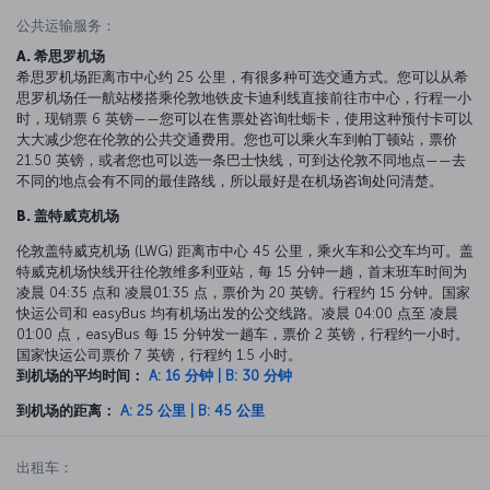
公共运输服务：
A. 希思罗机场
希思罗机场距离市中心约 25 公里，有很多种可选交通方式。您可以从希
思罗机场任一航站楼搭乘伦敦地铁皮卡迪利线直接前往市中心，行程一小
时，现销票 6 英镑——您可以在售票处咨询牡蛎卡，使用这种预付卡可以
大大减少您在伦敦的公共交通费用。您也可以乘火车到帕丁顿站，票价
21.50 英镑，或者您也可以选一条巴士快线，可到达伦敦不同地点——去
不同的地点会有不同的最佳路线，所以最好是在机场咨询处问清楚。
B. 盖特威克机场
伦敦盖特威克机场 (LWG) 距离市中心 45 公里，乘火车和公交车均可。盖
特威克机场快线开往伦敦维多利亚站，每 15 分钟一趟，首末班车时间为
凌晨 04:35 点和 凌晨01:35 点，票价为 20 英镑。行程约 15 分钟。国家
快运公司和 easyBus 均有机场出发的公交线路。凌晨 04:00 点至 凌晨
01:00 点，easyBus 每 15 分钟发一趟车，票价 2 英镑，行程约一小时。
国家快运公司票价 7 英镑，行程约 1.5 小时。
到机场的平均时间：
A: 16 分钟 | B: 30 分钟
到机场的距离：
A: 25 公里 | B: 45 公里
出租车：