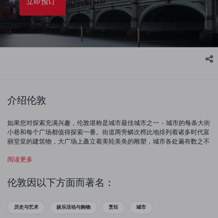
立即预订
介绍伦敦
如果您对探索充满兴趣，伦敦堪称是城市最佳城市之一 - 城市的每条大街
小巷和每个广场都值得探索一番。街道两旁鳞次栉比地排列着诸多时代富
丽堂皇的建筑物，大广场上矗立着美轮美奂的雕塑，城市各处遍布数之不
尽的公园 - 它绝对是世界最美丽的城市之一。您可乘船沿泰晤士河蜿蜒穿
阅读更多
过首都的中心，登上伦敦眼欣赏这座大都会的迷人景致在您眼前展开，也
可参观大英博物馆，欣赏人类史上最重要的几项发现。来到伦敦，您绝对
不会不知道要做什么。当然，一天结束之际，您也总是能够享受一杯传统
伦敦因以下方面而著名：
的英国下午茶，抑或探索这座城市富有活力的小酒馆文化。
历史与艺术
娱乐活动与购物
烹饪
城市